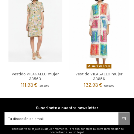
CRUDO
Fuera de stock
Vestido VILAGALLO mujer
Vestido VILAGALLO mujer

42
44
Agotado
33563
33656
111,93 €
132,93 €
159,90 €
189,90 €

Añadir al carrito
Suscríbete a nuestra newsletter
Puedes darte de baja en cualquier momento. Para ello, consulte nuestra información de
contacto en el Aviso Legal.