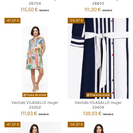


Agotado
Agotado
26704
26655
115,50 €
111,30 €
165,00 €
159,00 €
-47,97 €
-59,97 €
Fuera de stock
Fuera de stock
Vestido VILAGALLO mujer
Vestido VILAGALLO mujer


Agotado
Agotado
33302
33409
111,93 €
139,93 €
159,90 €
199,90 €
-47,97 €
-56,97 €