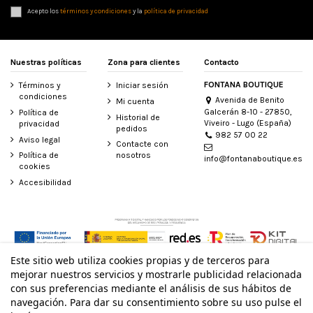
Acepto los
términos y condiciones
y la
política de privacidad
Nuestras políticas
Zona para clientes
Contacto
FONTANA BOUTIQUE
Términos y
Iniciar sesión
condiciones
Avenida de Benito
Mi cuenta
Galcerán 8-10 - 27850,
Política de
Historial de
Viveiro - Lugo (España)
privacidad
pedidos
982 57 00 22
Aviso legal
Contacte con
Política de
nosotros
info@fontanaboutique.es
cookies
Accesibilidad
Este sitio web utiliza cookies propias y de terceros para
© Todos los derechos reservados - Powered by
bytefactory
mejorar nuestros servicios y mostrarle publicidad relacionada
con sus preferencias mediante el análisis de sus hábitos de
navegación. Para dar su consentimiento sobre su uso pulse el