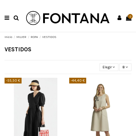
0
Inicio
MUJER
ROPA
VESTIDOS
VESTIDOS
Elegir
8
-55,50 €
-44,40 €