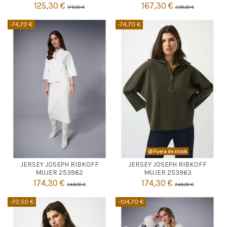
125,30 €
167,30 €
179,00 €
239,00 €


Añadir al carrito
Añadir al carrito
-74,70 €
-74,70 €
CRUDO
Fuera de stock
JERSEY JOSEPH RIBKOFF
JERSEY JOSEPH RIBKOFF

M
Agotado
MUJER 253962
MUJER 253963
174,30 €
174,30 €
249,00 €
249,00 €

Añadir al carrito
-70,50 €
-104,70 €