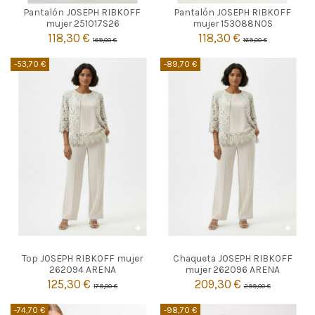
Pantalón JOSEPH RIBKOFF
Pantalón JOSEPH RIBKOFF

42
Agotado
mujer 251017S26
mujer 153088NOS
118,30 €
118,30 €
169,00 €
169,00 €

Añadir al carrito
-53,70 €
-89,70 €
ARENA
ARENA
Top JOSEPH RIBKOFF mujer
Chaqueta JOSEPH RIBKOFF
44
44
262094 ARENA
mujer 262096 ARENA
125,30 €
209,30 €
179,00 €
299,00 €


Añadir al carrito
Añadir al carrito
-74,70 €
-98,70 €