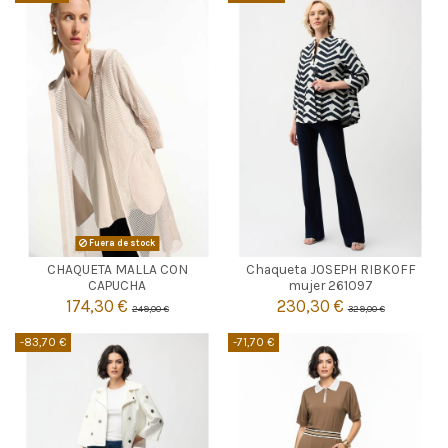
AZUL MARINO
Fuera de stock
CHAQUETA MALLA CON
Chaqueta JOSEPH RIBKOFF

48
Agotado
CAPUCHA
mujer 261097
174,30 €
230,30 €
249,00 €
329,00 €

Añadir al carrito
-83,70 €
-71,70 €