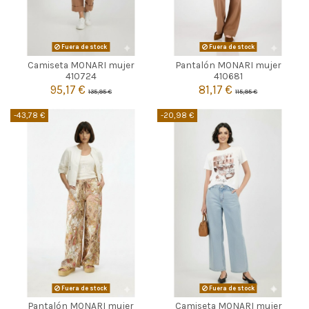
Fuera de stock
Fuera de stock
Camiseta MONARI mujer
Pantalón MONARI mujer


Agotado
Agotado
410724
410681
95,17 €
81,17 €
135,95 €
115,95 €
-43,78 €
-20,98 €
Fuera de stock
Fuera de stock
Pantalón MONARI mujer
Camiseta MONARI mujer