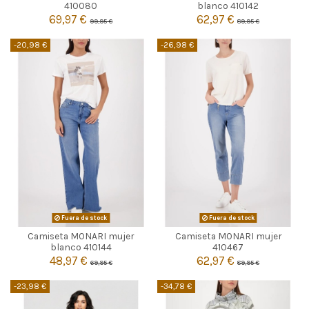

42
44
Agotado
410080
blanco 410142
69,97 €
62,97 €
99,95 €
89,95 €

Añadir al carrito
-20,98 €
-26,98 €
Fuera de stock
Fuera de stock
Camiseta MONARI mujer
Camiseta MONARI mujer


Agotado
Agotado
blanco 410144
410467
48,97 €
62,97 €
69,95 €
89,95 €
-23,98 €
-34,78 €