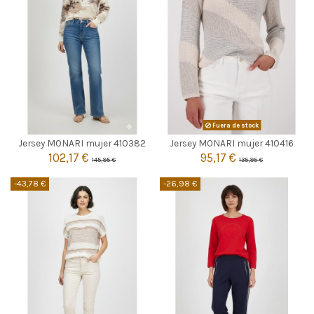
BEIGE
Fuera de stock

36
40
Agotado
Jersey MONARI mujer 410382
Jersey MONARI mujer 410416
102,17 €
95,17 €
145,95 €
135,95 €

Añadir al carrito
-43,78 €
-26,98 €