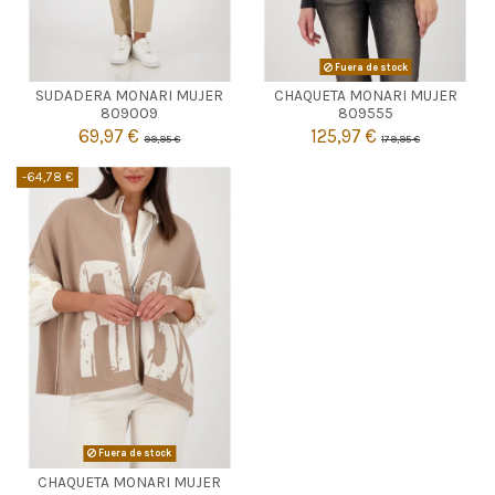
AZUL MARINO
Fuera de stock
SUDADERA MONARI MUJER
CHAQUETA MONARI MUJER

36
Agotado
809009
809555
69,97 €
125,97 €
99,95 €
179,95 €

Añadir al carrito
-64,78 €
Fuera de stock
CHAQUETA MONARI MUJER

Agotado