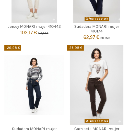
BEIGE
Fuera de stock
Jersey MONARI mujer 410442
Sudadera MONARI mujer

40
42
Agotado
410174
102,17 €
145,95 €
62,97 €
89,95 €

Añadir al carrito
-29,98 €
-26,98 €
AZUL MARINO
Fuera de stock
Sudadera MONARI mujer
Camiseta MONARI mujer