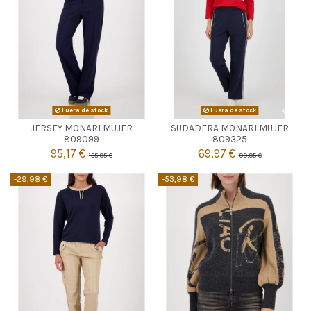
Fuera de stock
Fuera de stock
JERSEY MONARI MUJER
SUDADERA MONARI MUJER


Agotado
Agotado
809099
809325
95,17 €
69,97 €
135,95 €
99,95 €
-29,98 €
-53,98 €