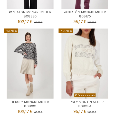
NEGRO
BURDEOS
PANTALON MONARI MUJER
PANTALÓN MONARI MUJER
38
40
38
40
808995
809175
102,17 €
95,17 €
145,95 €
135,95 €


Añadir al carrito
Añadir al carrito
-43,78 €
-40,78 €
GRIS
Fuera de stock
JERSEY MONARI MUJER
JERSEY MONARI MUJER

42
Agotado
808991
808954
102,17 €
95,17 €
145,95 €
135,95 €

Añadir al carrito