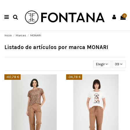
0
Inicio
Marcas
MONARI
Listado de artículos por marca MONARI
Elegir
39
-40,78 €
-34,78 €