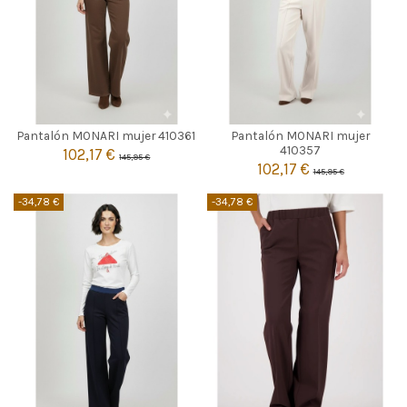
MARRON
BEIGE
Pantalón MONARI mujer 410361
Pantalón MONARI mujer
36
40
42
42
410357
102,17 €
145,95 €
102,17 €
145,95 €


Añadir al carrito
Añadir al carrito
-34,78 €
-34,78 €