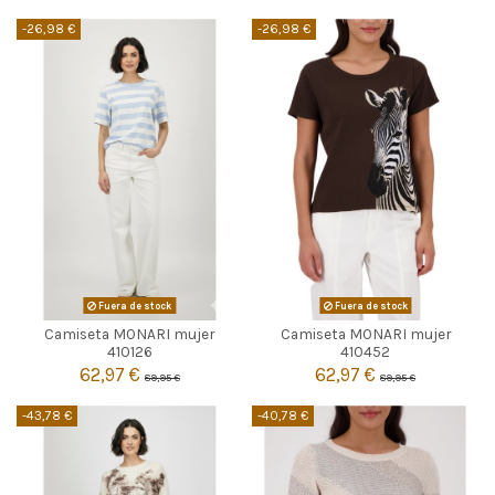

Añadir al carrito
-26,98 €
-26,98 €
Fuera de stock
Fuera de stock
Camiseta MONARI mujer
Camiseta MONARI mujer


Agotado
Agotado
410126
410452
62,97 €
62,97 €
89,95 €
89,95 €
-43,78 €
-40,78 €