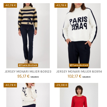
-40,78 €
-43,78 €
Fuera de stock
Fuera de stock


Agotado
Agotado
JERSEY MONARI MUJER 809123
JERSEY MONARI MUJER 809114
95,17 €
102,17 €
135,95 €
145,95 €
-40,78 €
-29,98 €