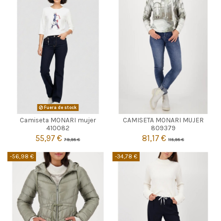
VERDE MENTA
Fuera de stock
Camiseta MONARI mujer
CAMISETA MONARI MUJER

46
Agotado
410082
809379
55,97 €
81,17 €
79,95 €
115,95 €

Añadir al carrito
-56,98 €
-34,78 €