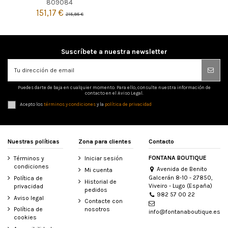
809084
151,17 €
215,95 €
Suscríbete a nuestra newsletter
Puedes darte de baja en cualquier momento. Para ello, consulte nuestra información de
contacto en el Aviso Legal.
Acepto los
términos y condiciones
y la
política de privacidad
Nuestras políticas
Zona para clientes
Contacto
FONTANA BOUTIQUE
Términos y
Iniciar sesión
condiciones
Avenida de Benito
Mi cuenta
Galcerán 8-10 - 27850,
Política de
Historial de
Viveiro - Lugo (España)
privacidad
pedidos
982 57 00 22
Aviso legal
Contacte con
Política de
nosotros
info@fontanaboutique.es
cookies