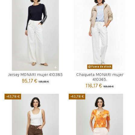
AZUL MARINO
Fuera de stock
Jersey MONARI mujer 410385
Chaqueta MONARI mujer

42
Agotado
410365.
95,17 €
135,95 €
116,17 €
165,95 €

Añadir al carrito
-43,78 €
-43,78 €