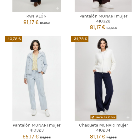
AZUL MARINO
MARRON
PANTALÓN
Pantalón MONARI mujer
44
44
46
410328
81,17 €
115,95 €
81,17 €
115,95 €


Añadir al carrito
Añadir al carrito
-40,78 €
-34,78 €
CELESTE
Fuera de stock
Pantalón MONARI mujer
Chaqueta MONARI mujer

38
Agotado
410323
410234
95,17 €
81,17 €
135,95 €
115,95 €