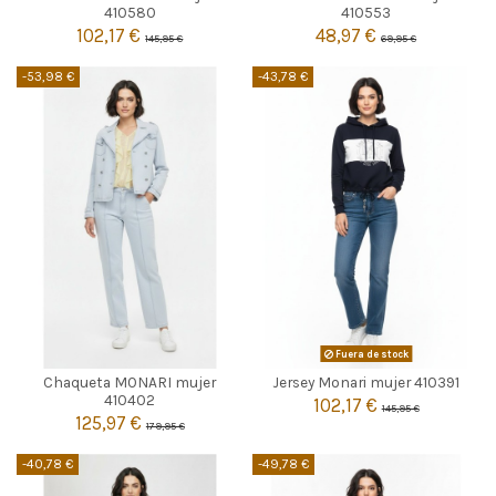


Agotado
Agotado
410580
410553
102,17 €
48,97 €
145,95 €
69,95 €
-53,98 €
-43,78 €
CELESTE
Fuera de stock
Chaqueta MONARI mujer
Jersey Monari mujer 410391

36
38
Agotado
410402
102,17 €
145,95 €
125,97 €
179,95 €

Añadir al carrito
-40,78 €
-49,78 €