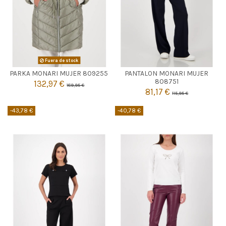
AZUL MARINO
Fuera de stock
PARKA MONARI MUJER 809255
PANTALON MONARI MUJER

38
Agotado
808751
132,97 €
189,95 €
81,17 €
115,95 €

Añadir al carrito
-43,78 €
-40,78 €