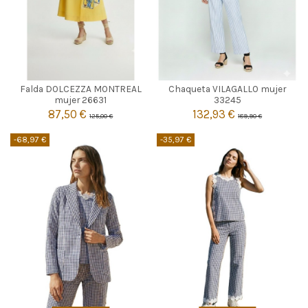
AMARILLO
MULTICOLOR
Falda DOLCEZZA MONTREAL
Chaqueta VILAGALLO mujer
M
L
42
mujer 26631
33245
87,50 €
132,93 €
125,00 €
189,90 €


Añadir al carrito
Añadir al carrito
-68,97 €
-35,97 €