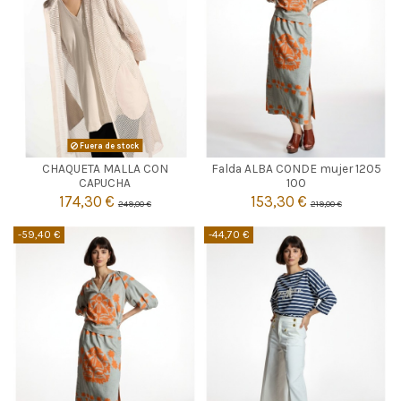
TOPO
Fuera de stock
CHAQUETA MALLA CON
Falda ALBA CONDE mujer 1205

46
Agotado
CAPUCHA
100
174,30 €
153,30 €
249,00 €
219,00 €

Añadir al carrito
-59,40 €
-44,70 €