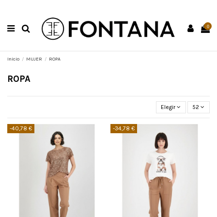
0
Inicio
MUJER
ROPA
ROPA
Elegir
52
-40,78 €
-34,78 €