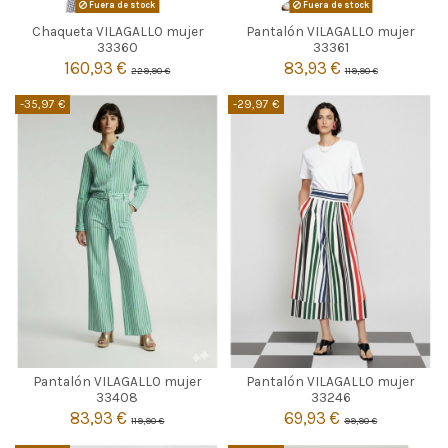
Fuera de stock
Fuera de stock
Chaqueta VILAGALLO mujer
Pantalón VILAGALLO mujer


Agotado
Agotado
33360
33361
160,93 €
83,93 €
229,90 €
119,90 €
-35,97 €
-29,97 €
CRUDO
MULTICOLOR
Pantalón VILAGALLO mujer
Pantalón VILAGALLO mujer
42
42
33408
33246
83,93 €
69,93 €
119,90 €
99,90 €


Añadir al carrito
Añadir al carrito