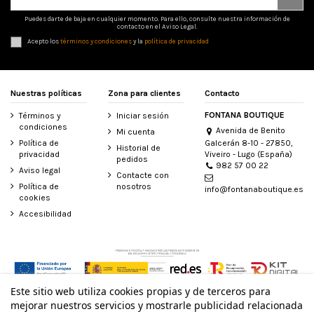
Puedes darte de baja en cualquier momento. Para ello, consulte nuestra información de
contacto en el Aviso Legal.
Acepto los
términos y condiciones
y la
política de privacidad
Nuestras políticas
Zona para clientes
Contacto
FONTANA BOUTIQUE
Términos y
Iniciar sesión
condiciones
Avenida de Benito
Mi cuenta
Galcerán 8-10 - 27850,
Política de
Historial de
Viveiro - Lugo (España)
privacidad
pedidos
982 57 00 22
Aviso legal
Contacte con
Política de
nosotros
info@fontanaboutique.es
cookies
Accesibilidad
Este sitio web utiliza cookies propias y de terceros para
© Todos los derechos reservados - Powered by
bytefactory
mejorar nuestros servicios y mostrarle publicidad relacionada