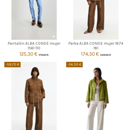
CELESTE
MARRON
Pantalón ALBA CONDE mujer
Parka ALBA CONDE mujer 1674
40
44
40
1561 110
181
125,30 €
174,30 €
179,00 €
249,00 €


Añadir al carrito
Añadir al carrito
-59,70 €
-54,00 €