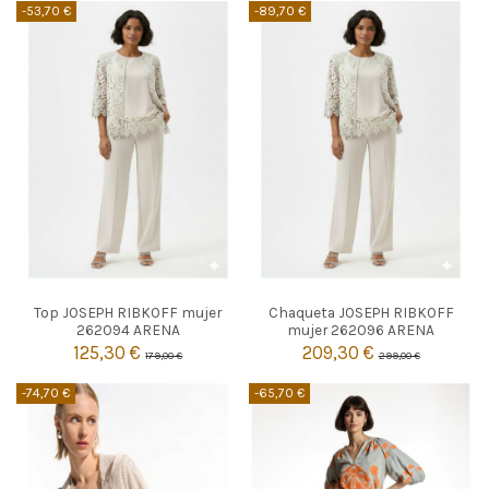
-53,70 €
-89,70 €
ARENA
ARENA
Top JOSEPH RIBKOFF mujer
Chaqueta JOSEPH RIBKOFF
44
44
262094 ARENA
mujer 262096 ARENA
125,30 €
209,30 €
179,00 €
299,00 €


Añadir al carrito
Añadir al carrito
-74,70 €
-65,70 €