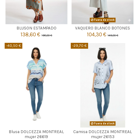
TOPO
Fuera de stock

44
Agotado
BLUSON ESTAMPADO
VAQUERO BLANCO BOTONES
138,60 €
104,30 €
198,00 €
149,00 €

Añadir al carrito
-40,50 €
-29,70 €
AZUL MARINO
Fuera de stock
Blusa DOLCEZZA MONTREAL
Camisa DOLCEZZA MONTREAL

L
Agotado
mujer 26619
mujer 26153