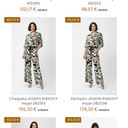


Agotado
Agotado
410580
410553
102,17 €
48,97 €
145,95 €
69,95 €
-83,70 €
-74,70 €
MARRON
MARRON
Chaqueta JOSEPH RIBKOFF
Pantalón JOSEPH RIBKOFF
40
42
40
42
mujer 262193
mujer 262056
195,30 €
174,30 €
279,00 €
249,00 €


Añadir al carrito
Añadir al carrito
-50,70 €
-50,70 €