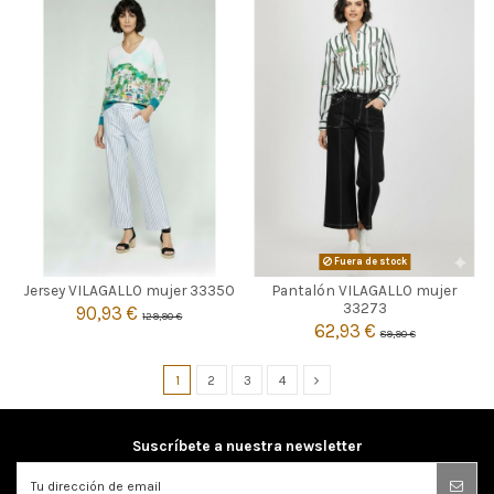
MULTICOLOR
Fuera de stock
Jersey VILAGALLO mujer 33350
Pantalón VILAGALLO mujer

M
Agotado
33273
90,93 €
129,90 €
62,93 €
89,90 €

Añadir al carrito
1
2
3
4
Suscríbete a nuestra newsletter