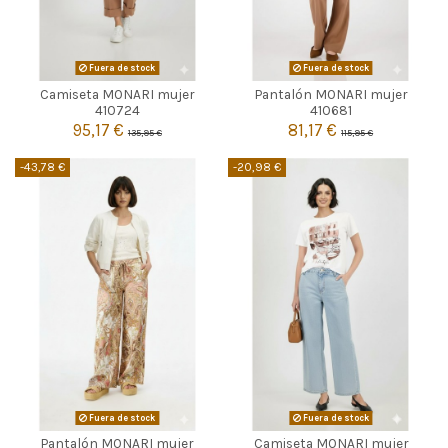
Fuera de stock
Fuera de stock
Camiseta MONARI mujer
Pantalón MONARI mujer


Agotado
Agotado
410724
410681
95,17 €
81,17 €
135,95 €
115,95 €
-43,78 €
-20,98 €
Fuera de stock
Fuera de stock
Pantalón MONARI mujer
Camiseta MONARI mujer