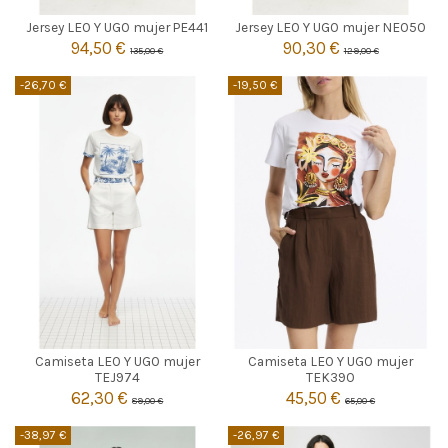
3
2
Jersey LEO Y UGO mujer PE441
Jersey LEO Y UGO mujer NE050
94,50 €
90,30 €
135,00 €
129,00 €


Añadir al carrito
Añadir al carrito
-26,70 €
-19,50 €
BLANCO
BLANCO
Camiseta LEO Y UGO mujer
Camiseta LEO Y UGO mujer
1
1
TEJ974
TEK390
62,30 €
45,50 €
89,00 €
65,00 €


Añadir al carrito
Añadir al carrito
-38,97 €
-26,97 €