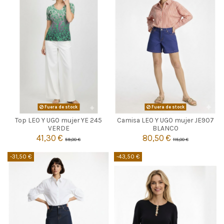
Fuera de stock
Fuera de stock
Top LEO Y UGO mujer YE 245
Camisa LEO Y UGO mujer JE907


Agotado
Agotado
VERDE
BLANCO
41,30 €
80,50 €
59,00 €
115,00 €
-31,50 €
-43,50 €