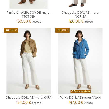
MARRON
VERDE LIMA
Pantalón ALBA CONDE mujer
Chaqueta DONJAZ mujer
40
44
42
44
1505 319
NORISA
139,30 €
126,00 €
199,00 €
180,00 €


Añadir al carrito
Añadir al carrito
-66,00 €
-63,00 €
CAMEL
Fuera de stock

40
42
Agotado
Chaqueta DONJAZ mujer CIRA
Parka DONJAZ mujer ANAHI
154,00 €
147,00 €
220,00 €
210,00 €

Añadir al carrito