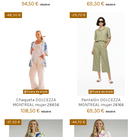
94,50 €
69,30 €
135,00 €
99,00 €

Añadir al carrito
-46,50 €
-29,70 €
Fuera de stock
Fuera de stock
Chaqueta DOLCEZZA
Pantalón DOLCEZZA


Agotado
Agotado
MONTREAL mujer 26656
MONTREAL mujer 26166
108,50 €
69,30 €
155,00 €
99,00 €
-37,50 €
-44,70 €