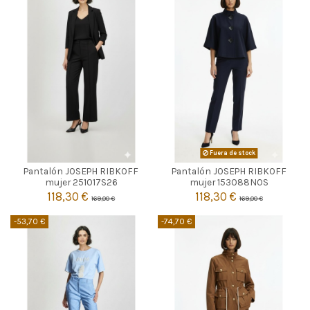
NEGRO
Fuera de stock
Pantalón JOSEPH RIBKOFF
Pantalón JOSEPH RIBKOFF

42
Agotado
mujer 251017S26
mujer 153088NOS
118,30 €
118,30 €
169,00 €
169,00 €

Añadir al carrito
-53,70 €
-74,70 €