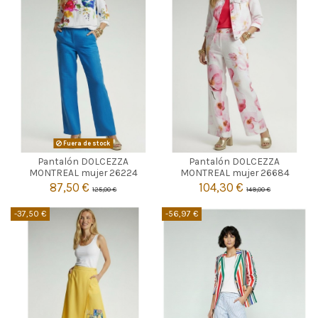
BLANCO
Fuera de stock
Pantalón DOLCEZZA
Pantalón DOLCEZZA

XL
Agotado
MONTREAL mujer 26224
MONTREAL mujer 26684
87,50 €
104,30 €
125,00 €
149,00 €

Añadir al carrito
-37,50 €
-56,97 €