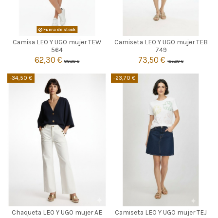
NEGRO
Fuera de stock
Camisa LEO Y UGO mujer TEW
Camiseta LEO Y UGO mujer TEB

5
Agotado
564
749
62,30 €
73,50 €
89,00 €
105,00 €

Añadir al carrito
-34,50 €
-23,70 €
AZUL MARINO
BLANCO
Chaqueta LEO Y UGO mujer AE
Camiseta LEO Y UGO mujer TEJ
3
3