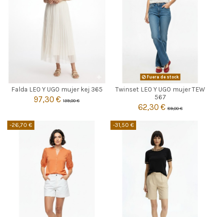
CRUDO
Fuera de stock
Falda LEO Y UGO mujer kej 365
Twinset LEO Y UGO mujer TEW

1
2
Agotado
567
97,30 €
139,00 €
62,30 €
89,00 €

Añadir al carrito
-26,70 €
-31,50 €