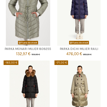
Fuera de stock
Fuera de stock


Agotado
Agotado
PARKA MONARI MUJER 809255
PARKA DICHI MUJER RAILI
132,97 €
476,00 €
189,95 €
680,00 €
-183,00 €
-171,00 €