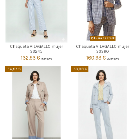
MULTICOLOR
Fuera de stock
Chaqueta VILAGALLO mujer
Chaqueta VILAGALLO mujer

42
Agotado
33245
33360
132,93 €
160,93 €
189,90 €
229,90 €

Añadir al carrito
-56,97 €
-53,98 €