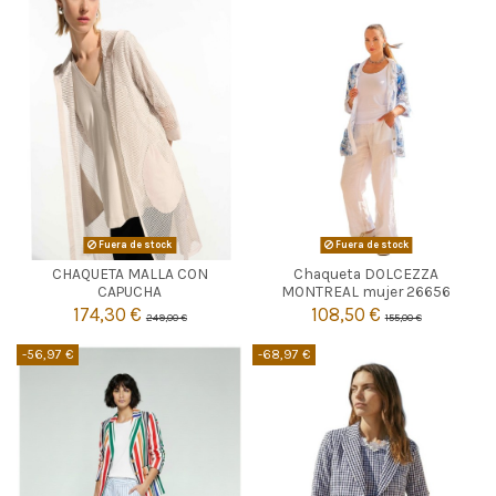
Fuera de stock
Fuera de stock
CHAQUETA MALLA CON
Chaqueta DOLCEZZA


Agotado
Agotado
CAPUCHA
MONTREAL mujer 26656
174,30 €
108,50 €
249,00 €
155,00 €
-56,97 €
-68,97 €