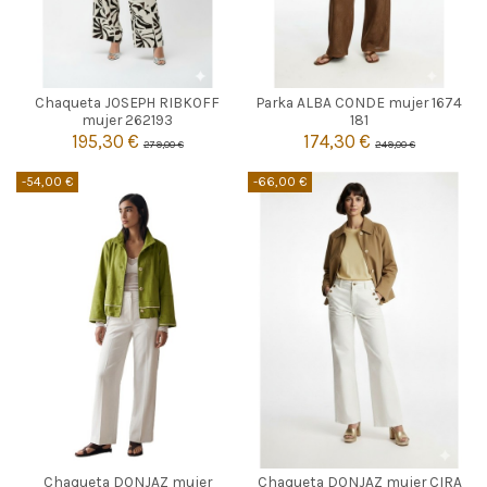
MARRON
MARRON
Chaqueta JOSEPH RIBKOFF
Parka ALBA CONDE mujer 1674
40
42
40
mujer 262193
181
195,30 €
174,30 €
279,00 €
249,00 €


Añadir al carrito
Añadir al carrito
-54,00 €
-66,00 €
VERDE LIMA
CAMEL
Chaqueta DONJAZ mujer
Chaqueta DONJAZ mujer CIRA