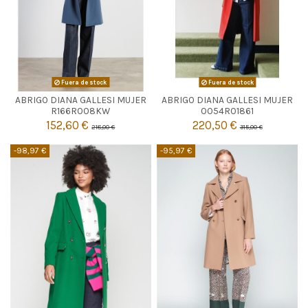
Fuera de stock
Fuera de stock
ABRIGO DIANA GALLESI MUJER
ABRIGO DIANA GALLESI MUJER


Agotado
Agotado
R166R008KW
0054R01861
152,60 €
220,50 €
218,00 €
315,00 €
-98,97 €
-95,97 €