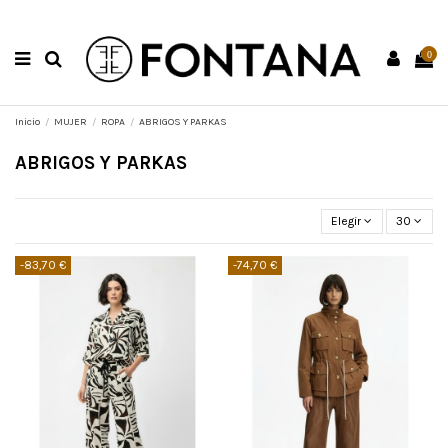
0
Inicio
MUJER
ROPA
ABRIGOS Y PARKAS
ABRIGOS Y PARKAS
Elegir
30
-83,70 €
-74,70 €