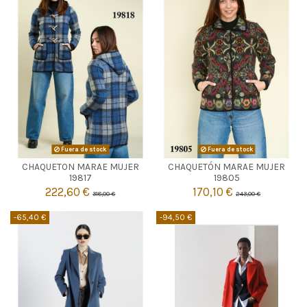
Fuera de stock
Fuera de stock
CHAQUETON MARAE MUJER
CHAQUETÓN MARAE MUJER


Agotado
Agotado
19817
19805
222,60 €
170,10 €
318,00 €
243,00 €
-65,40 €
-94,50 €