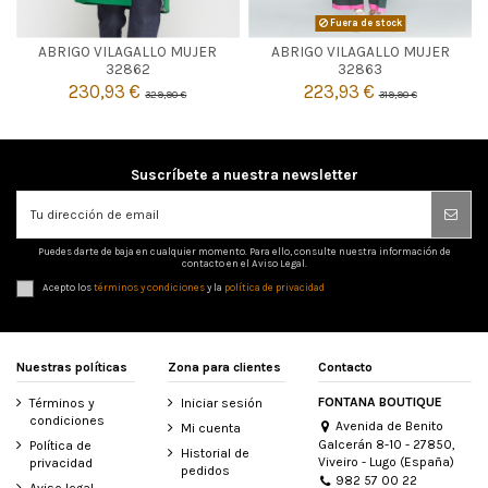
VERDE
Fuera de stock
ABRIGO VILAGALLO MUJER
ABRIGO VILAGALLO MUJER

38
42
44
Agotado
32862
32863
230,93 €
223,93 €
329,90 €
319,90 €

Añadir al carrito
Suscríbete a nuestra newsletter
Puedes darte de baja en cualquier momento. Para ello, consulte nuestra información de
contacto en el Aviso Legal.
Acepto los
términos y condiciones
y la
política de privacidad
Nuestras políticas
Zona para clientes
Contacto
FONTANA BOUTIQUE
Términos y
Iniciar sesión
condiciones
Avenida de Benito
Mi cuenta
Galcerán 8-10 - 27850,
Política de
Historial de
Viveiro - Lugo (España)
privacidad
pedidos
982 57 00 22
Aviso legal