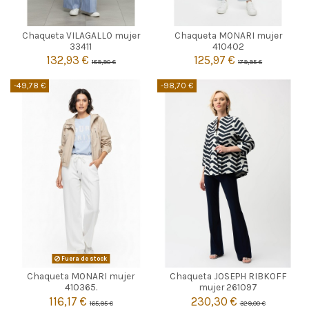
BEIGE
CELESTE
Chaqueta VILAGALLO mujer
Chaqueta MONARI mujer
38
42
36
38
33411
410402
132,93 €
125,97 €
189,90 €
179,95 €


Añadir al carrito
Añadir al carrito
-49,78 €
-98,70 €
AZUL MARINO
Fuera de stock
Chaqueta MONARI mujer
Chaqueta JOSEPH RIBKOFF

48
Agotado
410365.
mujer 261097
116,17 €
230,30 €
165,95 €
329,00 €