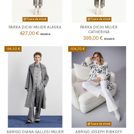
Fuera de stock
Fuera de stock
PARKA DICHI MUJER ALASKA
PARKA DICHI MUJER


Agotado
Agotado
CATHERINA
427,00 €
610,00 €
399,00 €
570,00 €
-94,50 €
-104,70 €
GRIS
Fuera de stock
ABRIGO DIANA GALLESI MUJER
ABRIGO JOSEPH RIBKOFF