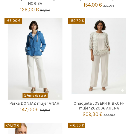
42
44
40
42
NORISA
154,00 €
220,00 €
126,00 €
180,00 €


Añadir al carrito
Añadir al carrito
-63,00 €
-89,70 €
ARENA
Fuera de stock
Parka DONJAZ mujer ANAHI
Chaqueta JOSEPH RIBKOFF

44
Agotado
mujer 262096 ARENA
147,00 €
210,00 €
209,30 €
299,00 €

Añadir al carrito
-74,70 €
-46,50 €