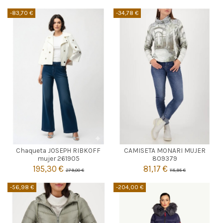

Añadir al carrito
-83,70 €
-34,78 €
CRUDO
VERDE MENTA
Chaqueta JOSEPH RIBKOFF
CAMISETA MONARI MUJER
S
46
mujer 261905
809379
195,30 €
81,17 €
279,00 €
115,95 €


Añadir al carrito
Añadir al carrito
-56,98 €
-204,00 €