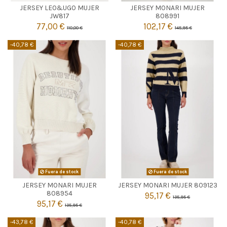
JERSEY LEO&UGO MUJER
JERSEY MONARI MUJER

42
Agotado
JW817
808991
77,00 €
102,17 €
110,00 €
145,95 €

Añadir al carrito
-40,78 €
-40,78 €
Fuera de stock
Fuera de stock
JERSEY MONARI MUJER
JERSEY MONARI MUJER 809123


Agotado
Agotado
808954
95,17 €
135,95 €
95,17 €
135,95 €
-43,78 €
-40,78 €