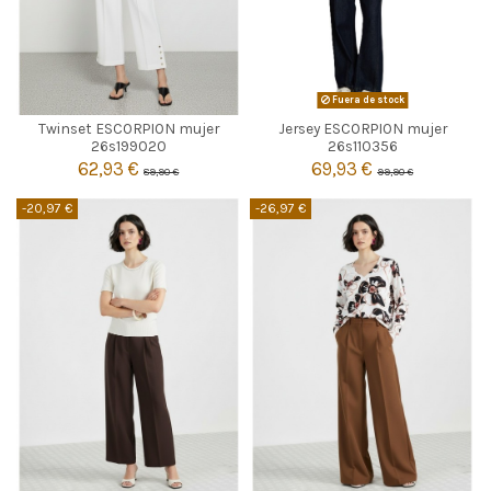
CORAL
AZUL MARINO
Fuera de stock
Twinset ESCORPION mujer
Jersey ESCORPION mujer

S
M
L
Agotado
26s199020
26s110356
62,93 €
69,93 €
89,90 €
99,90 €

Añadir al carrito
-20,97 €
-26,97 €
CRUDO
CRUDO