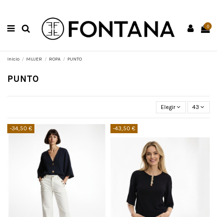
0
Inicio
MUJER
ROPA
PUNTO
PUNTO
Elegir
43
-34,50 €
-43,50 €