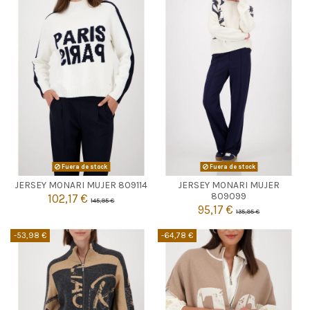
Fuera de stock
Fuera de stock
JERSEY MONARI MUJER 809114
JERSEY MONARI MUJER


Agotado
Agotado
809099
102,17 €
145,95 €
95,17 €
135,95 €
-53,98 €
-64,78 €