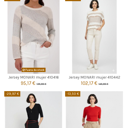
BEIGE
Fuera de stock

40
Agotado
Jersey MONARI mujer 410416
Jersey MONARI mujer 410442
95,17 €
102,17 €
135,95 €
145,95 €

Añadir al carrito
-29,97 €
-13,50 €