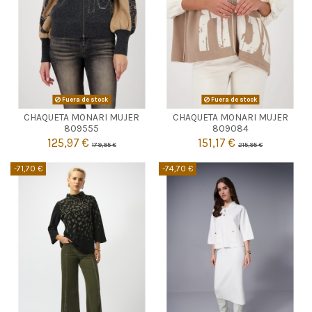
Fuera de stock
Fuera de stock
CHAQUETA MONARI MUJER
CHAQUETA MONARI MUJER


Agotado
Agotado
809555
809084
125,97 €
151,17 €
179,95 €
215,95 €
-71,70 €
-74,70 €