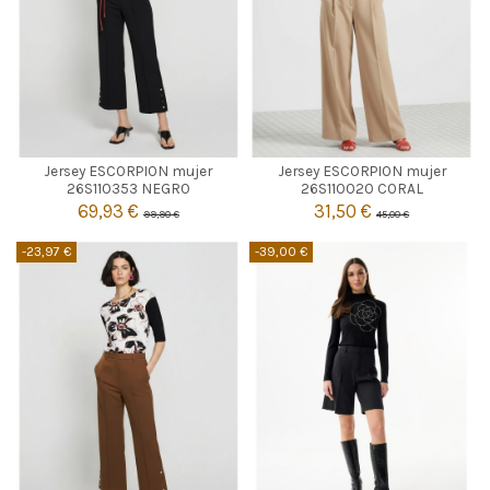
NEGRO
CORAL
Jersey ESCORPION mujer
Jersey ESCORPION mujer
S
M
S
M
L
26S110353 NEGRO
26S110020 CORAL
69,93 €
31,50 €
99,90 €
45,00 €


Añadir al carrito
Añadir al carrito
-23,97 €
-39,00 €