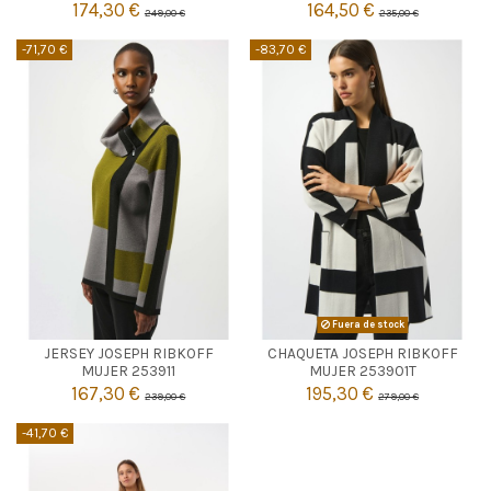
174,30 €
164,50 €
249,00 €
235,00 €
-71,70 €
-83,70 €
KAKI
Fuera de stock
JERSEY JOSEPH RIBKOFF
CHAQUETA JOSEPH RIBKOFF

S
M
L
Agotado
MUJER 253911
MUJER 253901T
167,30 €
195,30 €
239,00 €
279,00 €

Añadir al carrito
-41,70 €