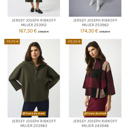
KAKI
CRUDO
JERSEY JOSEPH RIBKOFF
JERSEY JOSEPH RIBKOFF
M
L
XL
M
MUJER 253912
MUJER 253962
167,30 €
174,30 €
239,00 €
249,00 €


Añadir al carrito
Añadir al carrito
-74,70 €
-70,50 €
Fuera de stock
Fuera de stock
JERSEY JOSEPH RIBKOFF
JERSEY JOSEPH RIBKOFF


Agotado
Agotado
MUJER 253963
MUJER 243948