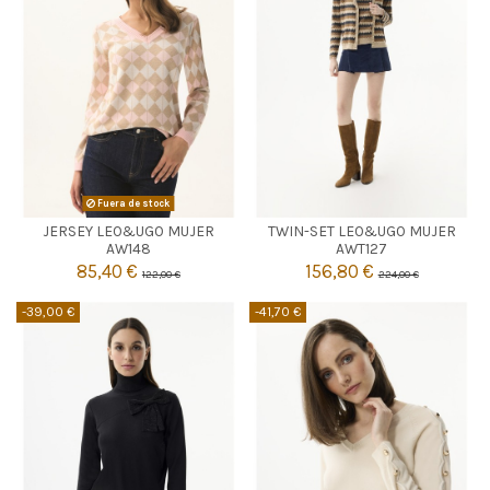
CAMEL
Fuera de stock
JERSEY LEO&UGO MUJER
TWIN-SET LEO&UGO MUJER

2
Agotado
AW148
AWT127
85,40 €
156,80 €
122,00 €
224,00 €

Añadir al carrito
-39,00 €
-41,70 €