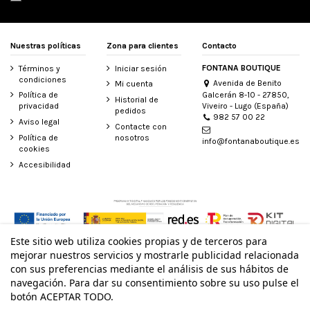
Nuestras políticas
Zona para clientes
Contacto
FONTANA BOUTIQUE
Términos y
Iniciar sesión
condiciones
Avenida de Benito
Mi cuenta
Galcerán 8-10 - 27850,
Política de
Historial de
Viveiro - Lugo (España)
privacidad
pedidos
982 57 00 22
Aviso legal
Contacte con
Política de
nosotros
info@fontanaboutique.es
cookies
Accesibilidad
Este sitio web utiliza cookies propias y de terceros para
© Todos los derechos reservados - Powered by
bytefactory
mejorar nuestros servicios y mostrarle publicidad relacionada
con sus preferencias mediante el análisis de sus hábitos de
navegación. Para dar su consentimiento sobre su uso pulse el
botón ACEPTAR TODO.