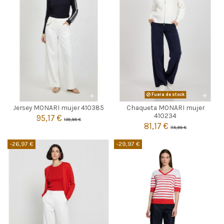
AZUL MARINO
Fuera de stock
Jersey MONARI mujer 410385
Chaqueta MONARI mujer

42
Agotado
410234
95,17 €
135,95 €
81,17 €
115,95 €

Añadir al carrito
-26,97 €
-29,97 €