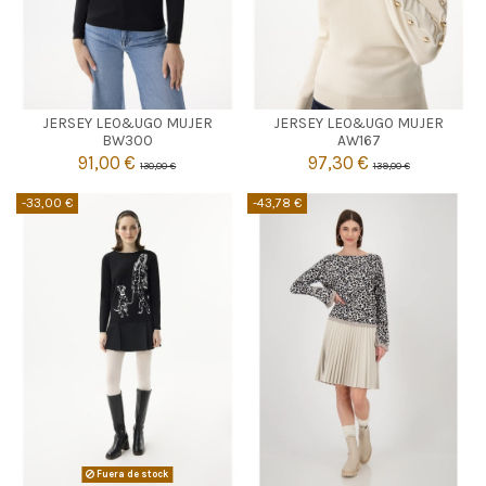
NEGRO
CAMEL
JERSEY LEO&UGO MUJER
JERSEY LEO&UGO MUJER
1
1
3
BW300
AW167
91,00 €
97,30 €
130,00 €
139,00 €


Añadir al carrito
Añadir al carrito
-33,00 €
-43,78 €
GRIS
Fuera de stock