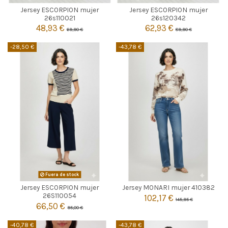
Jersey ESCORPION mujer
Jersey ESCORPION mujer
S
M
L
XL
26s110021
26s120342
48,93 €
62,93 €
69,90 €
89,90 €


Añadir al carrito
Añadir al carrito
-28,50 €
-43,78 €
BEIGE
Fuera de stock
Jersey ESCORPION mujer
Jersey MONARI mujer 410382

36
40
Agotado
26S110054
102,17 €
145,95 €
66,50 €
95,00 €

Añadir al carrito
-40,78 €
-43,78 €