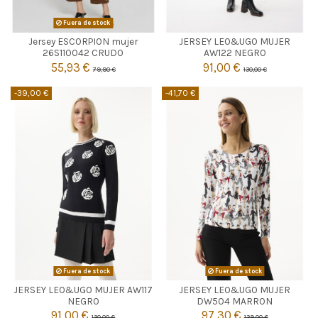
NEGRO
Fuera de stock
Jersey ESCORPION mujer
JERSEY LEO&UGO MUJER

4
Agotado
26S110042 CRUDO
AW122 NEGRO
55,93 €
91,00 €
79,90 €
130,00 €

Añadir al carrito
-39,00 €
-41,70 €
Fuera de stock
Fuera de stock
JERSEY LEO&UGO MUJER AW117
JERSEY LEO&UGO MUJER


Agotado
Agotado
NEGRO
DW504 MARRON
91,00 €
97,30 €
130,00 €
139,00 €