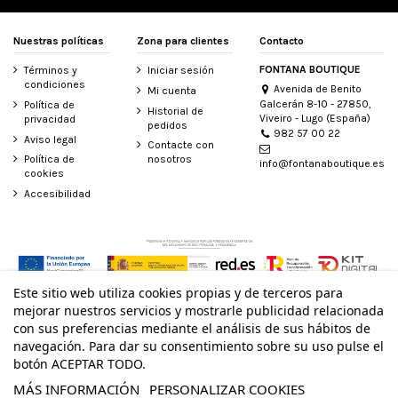
Nuestras políticas
Zona para clientes
Contacto
FONTANA BOUTIQUE
Términos y
Iniciar sesión
condiciones
Avenida de Benito
Mi cuenta
Galcerán 8-10 - 27850,
Política de
Historial de
Viveiro - Lugo (España)
privacidad
pedidos
982 57 00 22
Aviso legal
Contacte con
Política de
nosotros
info@fontanaboutique.es
cookies
Accesibilidad
Este sitio web utiliza cookies propias y de terceros para
© Todos los derechos reservados - Powered by
bytefactory
mejorar nuestros servicios y mostrarle publicidad relacionada
con sus preferencias mediante el análisis de sus hábitos de
navegación. Para dar su consentimiento sobre su uso pulse el
botón ACEPTAR TODO.
MÁS INFORMACIÓN
PERSONALIZAR COOKIES