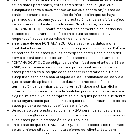
Cumplida la prestación de los servicios que motiven el tratamiento
de los datos personales, estos serán destruidos, al igual que
cualquier soporte o documentos en los que conste algún dato de
carácter personal o cualquier tipo de información que se haya
generado durante, para y/o por la prestación de los servicios objeto
de las correspondientes Condiciones. No obstante, lo anterior,
FONTANA BOUTIQUE podrá mantener debidamente bloqueados los
citados datos durante el período en el cual se puedan derivar
responsabilidades de su relación con el cliente.
En el caso de que FONTANA BOUTIQUE destine los datos a otra
finalidad o los comunique o utilice incumpliendo la presente Política
de protección de datos y/o las correspondientes Condiciones del
servicio, será considerado también responsable del tratamiento.
FONTANA BOUTIQUE se obliga, de conformidad con el artículo 28 del
RGPD, a mantener el debido secreto profesional respecto de los
datos personales a los que deba acceder y/o tratar con el fin de
cumplir en cada caso con el objeto de las Condiciones del servicio
que le sean de aplicación, tanto durante como después de la
terminación de los mismos, comprometiéndose a utilizar dicha
información únicamente para la finalidad prevista en cada caso y a
exigir el mismo nivel de compromiso a cualquier persona que dentro
de su organización participe en cualquier fase del tratamiento de los
datos personales responsabilidad del cliente.
De acuerdo con lo establecido en el RGPD serán de aplicación las
siguientes reglas en relación con la forma y modalidades de acceso
a los datos para la prestación de los servicios:
En el caso de que FONTANA BOUTIQUE deba acceder a los recursos
de tratamiento sitos en las instalaciones del cliente, éste será