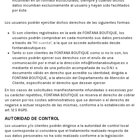
incumban en un formato estructurado, siempre y cuando dichos
datos incumban exclusivamente al usuario y hayan sido facilitados
por éste.
Los usuarios podrán ejercitar dichos derechos de las siguientes formas:
Si son clientes registrados en la web de FONTANA BOUTIQUE, los
usuarios podrán comprobar en cada momento sus datos personales
a través de
"Mi cuenta"
, a la que se accede autenticado desde
fontanaboutique.es
Tanto si son clientes de FONTANA BOUTIQUE como si no lo son, los
usuarios podrán ejercer sus derechos con el envío de una
comunicación por e-mail a la dirección info@fontanaboutique.es o
mediante el envío de una petición acompañada de su D.N.I. o
documento válido en derecho que acredite su identidad, dirigida a
FONTANA BOUTIQUE, a la atención del Departamento de Atención al
Cliente, especificando el derecho que desean ejercer.
En los casos de solicitudes manifiestamente infundadas o excesivas por
su carácter repetitivo, FONTANA BOUTIQUE se reserva el derecho de cobrar
un canon por los costes administrativos que se deriven o el derecho de
negarse a actuar respecto de las mismas, conforme a lo establecido en el
art. 12.5 RGPD.
AUTORIDAD DE CONTROL
Los usuarios y/o clientes podrán dirigirse a la autoridad de control local
que corresponda si considera que el tratamiento realizado respecto de
sus datos personales no ha sido realizado conforme a la legislación