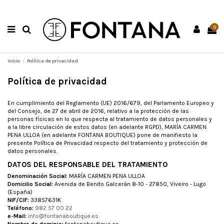
0
Inicio
Política de privacidad
Política de privacidad
En cumplimiento del Reglamento (UE) 2016/679, del Parlamento Europeo y
del Consejo, de 27 de abril de 2016, relativo a la protección de las
personas físicas en lo que respecta al tratamiento de datos personales y
a la libre circulación de estos datos (en adelante RGPD), MARÍA CARMEN
PENA ULLOA (en adelante FONTANA BOUTIQUE) pone de manifiesto la
presente Política de Privacidad respecto del tratamiento y protección de
datos personales.
DATOS DEL RESPONSABLE DEL TRATAMIENTO
Denominación Social:
MARÍA CARMEN PENA ULLOA
Domicilio Social:
Avenida de Benito Galcerán 8-10 - 27850, Viveiro - Lugo
(España)
NIF/CIF:
33857631K
Teléfono:
982 57 00 22
e-Mail:
info@fontanaboutique.es
Nombre de dominio:
fontanaboutique.es