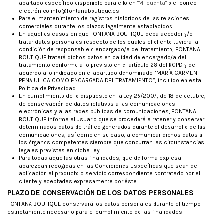
apartado específico disponible para ello en
"Mi cuenta"
o el correo
electrónico info@fontanaboutique.es
Para el mantenimiento de registros históricos de las relaciones
comerciales durante los plazos legalmente establecidos.
En aquellos casos en que FONTANA BOUTIQUE deba acceder y/o
tratar datos personales respecto de los cuales el cliente tuviera la
condición de responsable o encargado/a del tratamiento, FONTANA
BOUTIQUE tratará dichos datos en calidad de encargado/a del
tratamiento conforme a lo previsto en el artículo 28 del RGPD y de
acuerdo a lo indicado en el apartado denominado “MARÍA CARMEN
PENA ULLOA COMO ENCARGADA DEL TRATAMIENTO”, incluido en esta
Política de Privacidad.
En cumplimiento de lo dispuesto en la Ley 25/2007, de 18 de octubre,
de conservación de datos relativos a las comunicaciones
electrónicas y a las redes públicas de comunicaciones, FONTANA
BOUTIQUE informa al usuario que se procederá a retener y conservar
determinados datos de tráfico generados durante el desarrollo de las
comunicaciones, así como en su caso, a comunicar dichos datos a
los órganos competentes siempre que concurran las circunstancias
legales previstas en dicha Ley.
Para todas aquellas otras finalidades, que de forma expresa
aparezcan recogidas en las Condiciones Específicas que sean de
aplicación al producto o servicio correspondiente contratado por el
cliente y aceptadas expresamente por éste.
PLAZO DE CONSERVACIÓN DE LOS DATOS PERSONALES
FONTANA BOUTIQUE conservará los datos personales durante el tiempo
estrictamente necesario para el cumplimiento de las finalidades