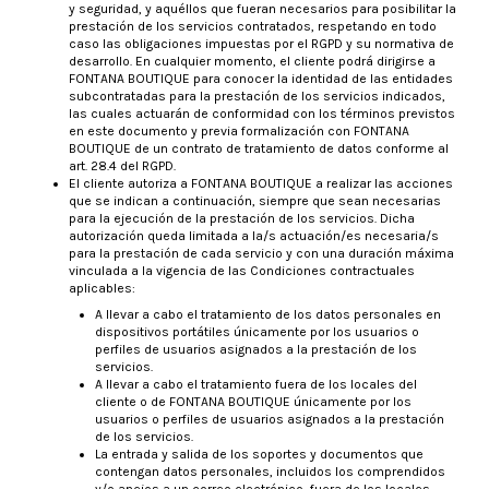
y seguridad, y aquéllos que fueran necesarios para posibilitar la
prestación de los servicios contratados, respetando en todo
caso las obligaciones impuestas por el RGPD y su normativa de
desarrollo. En cualquier momento, el cliente podrá dirigirse a
FONTANA BOUTIQUE para conocer la identidad de las entidades
subcontratadas para la prestación de los servicios indicados,
las cuales actuarán de conformidad con los términos previstos
en este documento y previa formalización con FONTANA
BOUTIQUE de un contrato de tratamiento de datos conforme al
art. 28.4 del RGPD.
El cliente autoriza a FONTANA BOUTIQUE a realizar las acciones
que se indican a continuación, siempre que sean necesarias
para la ejecución de la prestación de los servicios. Dicha
autorización queda limitada a la/s actuación/es necesaria/s
para la prestación de cada servicio y con una duración máxima
vinculada a la vigencia de las Condiciones contractuales
aplicables:
A llevar a cabo el tratamiento de los datos personales en
dispositivos portátiles únicamente por los usuarios o
perfiles de usuarios asignados a la prestación de los
servicios.
A llevar a cabo el tratamiento fuera de los locales del
cliente o de FONTANA BOUTIQUE únicamente por los
usuarios o perfiles de usuarios asignados a la prestación
de los servicios.
La entrada y salida de los soportes y documentos que
contengan datos personales, incluidos los comprendidos
y/o anejos a un correo electrónico, fuera de los locales