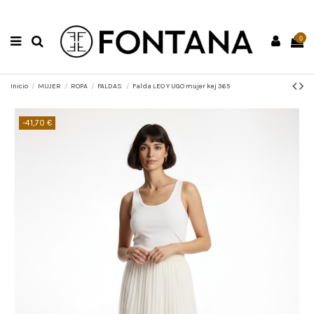
0
Inicio
MUJER
ROPA
FALDAS
Falda LEO Y UGO mujer kej 365
-41,70 €