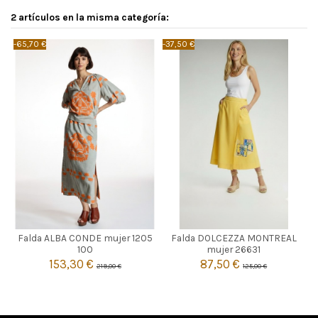
2 artículos en la misma categoría:
-65,70 €
-37,50 €
TOPO
AMARILLO
Falda ALBA CONDE mujer 1205
Falda DOLCEZZA MONTREAL
46
M
L
100
mujer 26631
153,30 €
87,50 €
219,00 €
125,00 €


Añadir al carrito
Añadir al carrito