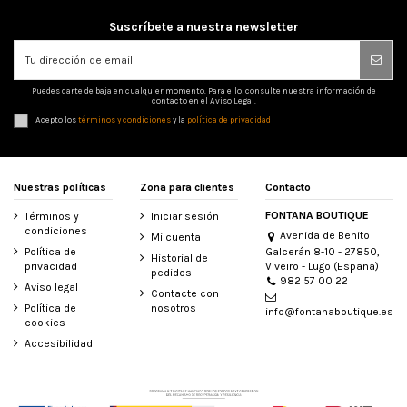
Suscríbete a nuestra newsletter
Puedes darte de baja en cualquier momento. Para ello, consulte nuestra información de
contacto en el Aviso Legal.
Acepto los
términos y condiciones
y la
política de privacidad
Nuestras políticas
Zona para clientes
Contacto
FONTANA BOUTIQUE
Términos y
Iniciar sesión
condiciones
Avenida de Benito
Mi cuenta
Galcerán 8-10 - 27850,
Política de
Historial de
Viveiro - Lugo (España)
privacidad
pedidos
982 57 00 22
Aviso legal
Contacte con
Política de
nosotros
info@fontanaboutique.es
cookies
Accesibilidad