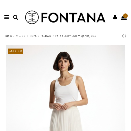
0
Inicio
MUJER
ROPA
FALDAS
Falda LEO Y UGO mujer kej 365
-41,70 €