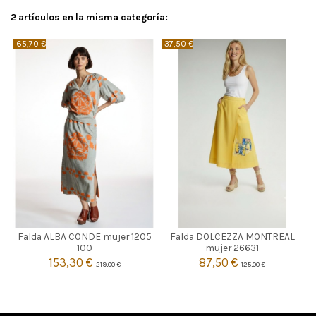
2 artículos en la misma categoría:
-65,70 €
-37,50 €
TOPO
AMARILLO
Falda ALBA CONDE mujer 1205
Falda DOLCEZZA MONTREAL
46
M
L
100
mujer 26631
153,30 €
87,50 €
219,00 €
125,00 €


Añadir al carrito
Añadir al carrito