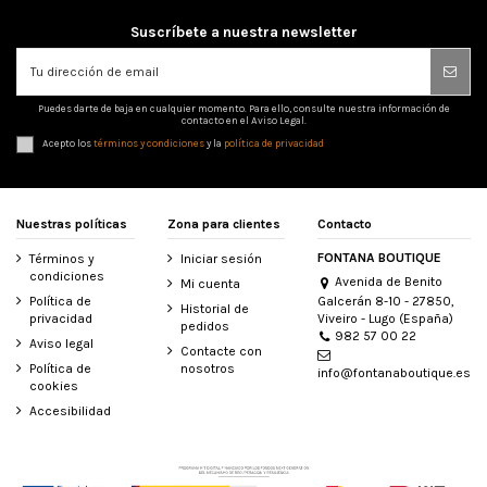
Suscríbete a nuestra newsletter
Puedes darte de baja en cualquier momento. Para ello, consulte nuestra información de
contacto en el Aviso Legal.
Acepto los
términos y condiciones
y la
política de privacidad
Nuestras políticas
Zona para clientes
Contacto
FONTANA BOUTIQUE
Términos y
Iniciar sesión
condiciones
Avenida de Benito
Mi cuenta
Galcerán 8-10 - 27850,
Política de
Historial de
Viveiro - Lugo (España)
privacidad
pedidos
982 57 00 22
Aviso legal
Contacte con
Política de
nosotros
info@fontanaboutique.es
cookies
Accesibilidad