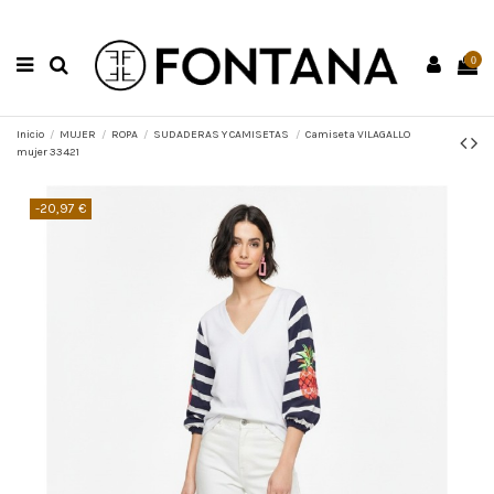
0
Inicio
MUJER
ROPA
SUDADERAS Y CAMISETAS
Camiseta VILAGALLO
mujer 33421
-20,97 €