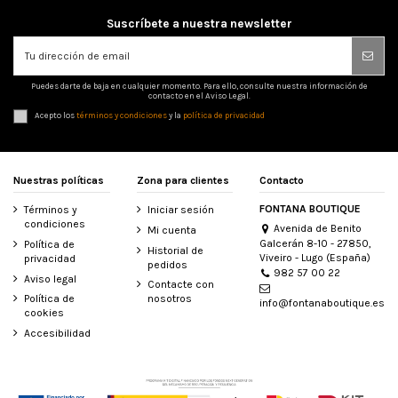
Suscríbete a nuestra newsletter
Puedes darte de baja en cualquier momento. Para ello, consulte nuestra información de
contacto en el Aviso Legal.
Acepto los
términos y condiciones
y la
política de privacidad
Nuestras políticas
Zona para clientes
Contacto
FONTANA BOUTIQUE
Términos y
Iniciar sesión
condiciones
Avenida de Benito
Mi cuenta
Galcerán 8-10 - 27850,
Política de
Historial de
Viveiro - Lugo (España)
privacidad
pedidos
982 57 00 22
Aviso legal
Contacte con
Política de
nosotros
info@fontanaboutique.es
cookies
Accesibilidad