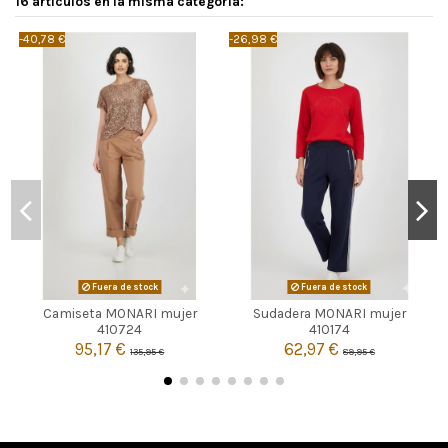
16 artículos en la misma categoría:
-40,78 €
-26,98 €
-
Fuera de stock
Fuera de stock
Camiseta MONARI mujer
Sudadera MONARI mujer


Agotado
Agotado
410724
410174
95,17 €
62,97 €
135,95 €
89,95 €