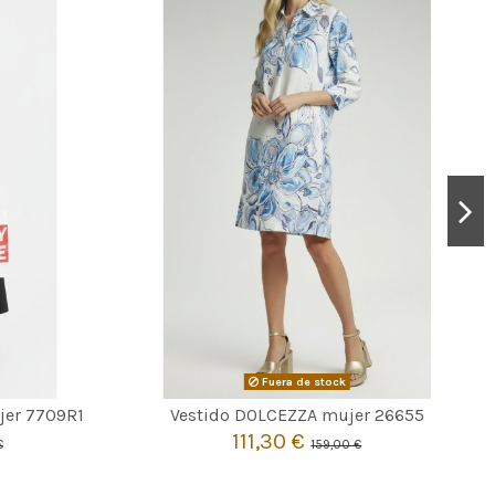
Fuera de stock

Agotado
jer 7709R1
Vestido DOLCEZZA mujer 26655
111,30 €
€
159,00 €