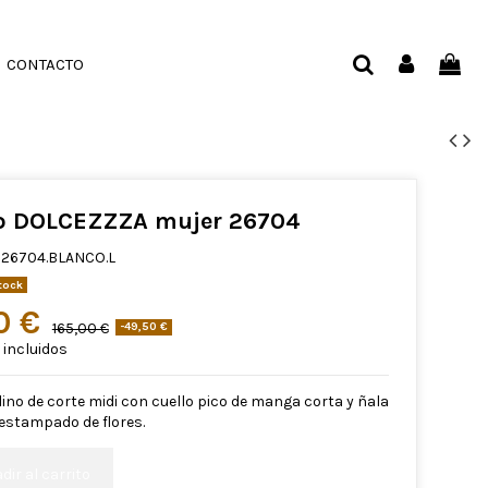
CONTACTO
do DOLCEZZZA mujer 26704
26704.BLANCO.L
tock
50 €
165,00 €
-49,50 €
incluidos
lino de corte midi con cuello pico de manga corta y ñala
estampado de flores.
dir al carrito