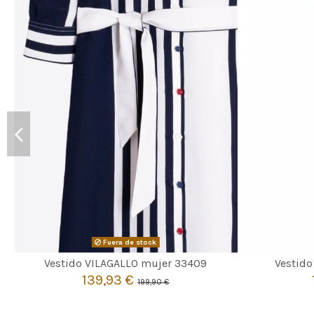
Fuera de stock

Agotado
Vestido VILAGALLO mujer 33409
Vestid
139,93 €
199,90 €