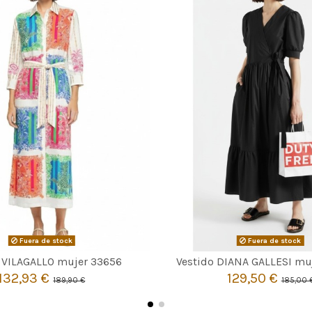
Fuera de stock
Fuera de stock


Agotado
Agotado
o VILAGALLO mujer 33656
Vestido DIANA GALLESI mu
132,93 €
129,50 €
189,90 €
185,00 