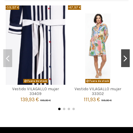
-59,97 €
-47,97 €
-
Fuera de stock
Fuera de stock
Vestido VILAGALLO mujer
Vestido VILAGALLO mujer


Agotado
Agotado
33409
33302
139,93 €
111,93 €
199,90 €
159,90 €