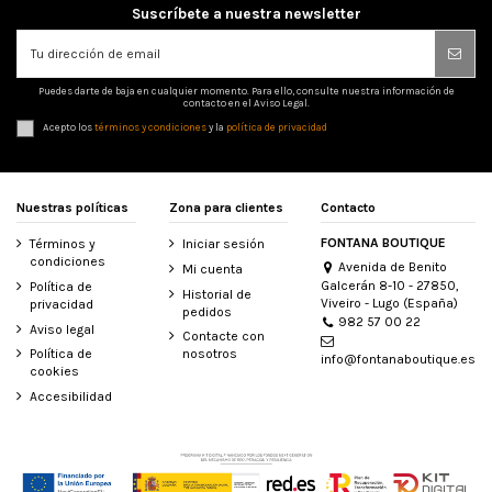
Suscríbete a nuestra newsletter
Puedes darte de baja en cualquier momento. Para ello, consulte nuestra información de
contacto en el Aviso Legal.
Acepto los
términos y condiciones
y la
política de privacidad
Nuestras políticas
Zona para clientes
Contacto
FONTANA BOUTIQUE
Términos y
Iniciar sesión
condiciones
Avenida de Benito
Mi cuenta
Galcerán 8-10 - 27850,
Política de
Historial de
Viveiro - Lugo (España)
privacidad
pedidos
982 57 00 22
Aviso legal
Contacte con
Política de
nosotros
info@fontanaboutique.es
cookies
Accesibilidad