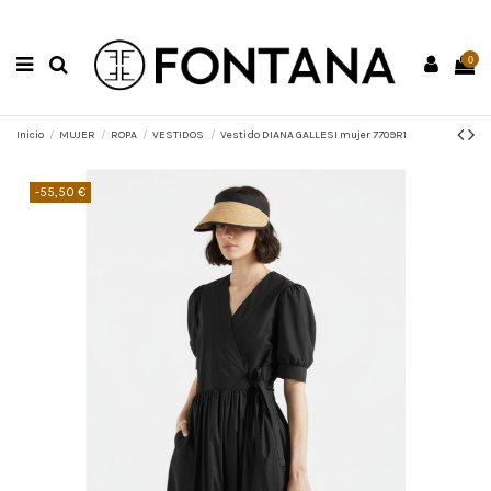
0
Inicio
MUJER
ROPA
VESTIDOS
Vestido DIANA GALLESI mujer 7709R1
-55,50 €