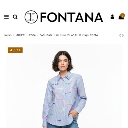
0
Inicio
MUJER
ROPA
CAMISAS
Camisa VILAGALLO mujer 33214
-41,97 €