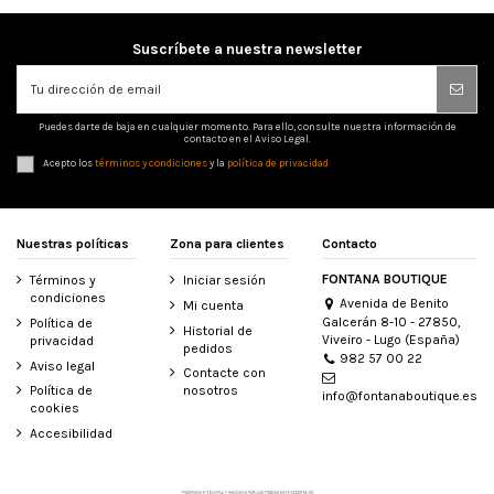
Suscríbete a nuestra newsletter
Puedes darte de baja en cualquier momento. Para ello, consulte nuestra información de
contacto en el Aviso Legal.
Acepto los
términos y condiciones
y la
política de privacidad
Nuestras políticas
Zona para clientes
Contacto
FONTANA BOUTIQUE
Términos y
Iniciar sesión
condiciones
Avenida de Benito
Mi cuenta
Galcerán 8-10 - 27850,
Política de
Historial de
Viveiro - Lugo (España)
privacidad
pedidos
982 57 00 22
Aviso legal
Contacte con
Política de
nosotros
info@fontanaboutique.es
cookies
Accesibilidad