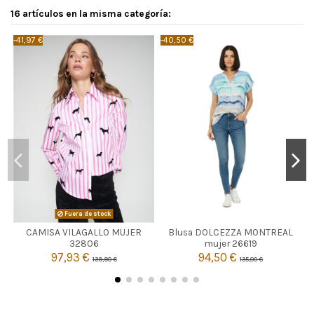
16 artículos en la misma categoría:
-41,97 €
-40,50 €
-
AZUL MARINO
Fuera de stock
CAMISA VILAGALLO MUJER
Blusa DOLCEZZA MONTREAL

L
Agotado
32806
mujer 26619
97,93 €
94,50 €
139,90 €
135,00 €

Añadir al carrito