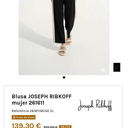
Blusa JOSEPH RIBKOFF
mujer 261611
Referencia
261611.BEIGE.XL
Fuera de stock
139,30 €
199,00 €
-59,70 €