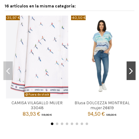
16 artículos en la misma categoría:
-35,97 €
-40,50 €
-
AZUL MARINO
Fuera de stock
CAMISA VILAGALLO MUJER
Blusa DOLCEZZA MONTREAL

L
Agotado
33048
mujer 26619
83,93 €
94,50 €
119,90 €
135,00 €

Añadir al carrito