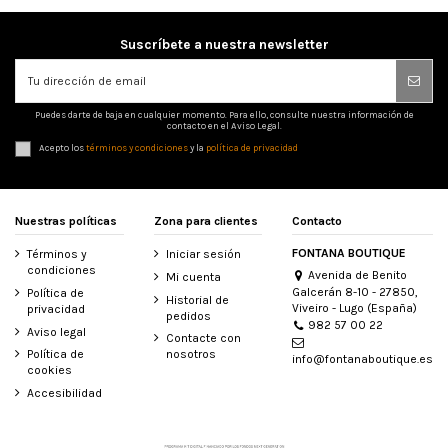
Suscríbete a nuestra newsletter
Puedes darte de baja en cualquier momento. Para ello, consulte nuestra información de
contacto en el Aviso Legal.
Acepto los
términos y condiciones
y la
política de privacidad
Nuestras políticas
Zona para clientes
Contacto
FONTANA BOUTIQUE
Términos y
Iniciar sesión
condiciones
Avenida de Benito
Mi cuenta
Galcerán 8-10 - 27850,
Política de
Historial de
Viveiro - Lugo (España)
privacidad
pedidos
982 57 00 22
Aviso legal
Contacte con
Política de
nosotros
info@fontanaboutique.es
cookies
Accesibilidad