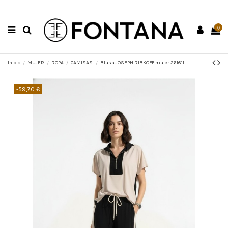
0
Inicio
MUJER
ROPA
CAMISAS
Blusa JOSEPH RIBKOFF mujer 261611
-59,70 €