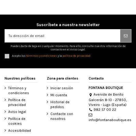
Suscríbete a nuestra newsletter
Puedes darte de baja en cualquier momento. Para ello, consulte nuestra información de
contacto en el Aviso Legal.
Acepto los
términos y condiciones
y la
política de privacidad
Nuestras políticas
Zona para clientes
Contacto
FONTANA BOUTIQUE
Términos y
Iniciar sesión
condiciones
Avenida de Benito
Mi cuenta
Galcerán 8-10 - 27850,
Política de
Historial de
Viveiro - Lugo (España)
privacidad
pedidos
982 57 00 22
Aviso legal
Contacte con
Política de
nosotros
info@fontanaboutique.es
cookies
Accesibilidad