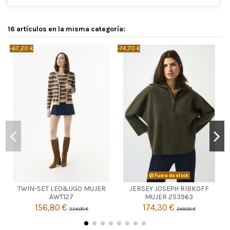
16 artículos en la misma categoría:
-67,20 €
-74,70 €
-
CAMEL
Fuera de stock
TWIN-SET LEO&UGO MUJER
JERSEY JOSEPH RIBKOFF

2
Agotado
AWT127
MUJER 253963
156,80 €
174,30 €
224,00 €
249,00 €

Añadir al carrito