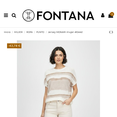
0
Inicio
MUJER
ROPA
PUNTO
Jersey MONARI mujer 410442
-43,78 €