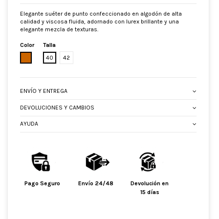
Elegante suéter de punto confeccionado en algodón de alta
calidad y viscosa fluida, adornado con lurex brillante y una
elegante mezcla de texturas.
Color
Talla
BEIGE
40
42
ENVÍO Y ENTREGA
DEVOLUCIONES Y CAMBIOS
AYUDA
Pago Seguro
Envío 24/48
Devolución en
15 días