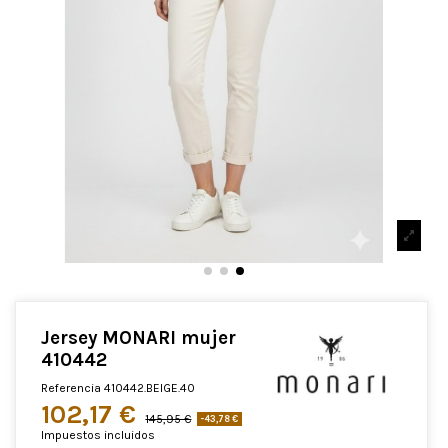
Jersey MONARI mujer
410442
Referencia
410442.BEIGE.40
102,17 €
145,95 €
-43,78 €
Impuestos incluidos