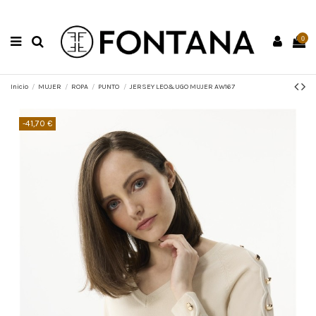
0
Inicio
MUJER
ROPA
PUNTO
JERSEY LEO&UGO MUJER AW167
-41,70 €