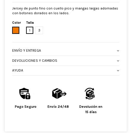
Jersey de punto fino con cuello pico y mangas largas adornadas
con botones dorados en los lados.
Color
Talla
CAMEL
1
3
ENVÍO Y ENTREGA
DEVOLUCIONES Y CAMBIOS
AYUDA
Pago Seguro
Envío 24/48
Devolución en
15 días