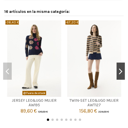
16 artículos en la misma categoría:
-38,40 €
-67,20 €
-
CAMEL
Fuera de stock
JERSEY LEO&UGO MUJER
TWIN-SET LEO&UGO MUJER

2
Agotado
AW195
AWT127
89,60 €
156,80 €
128,00 €
224,00 €

Añadir al carrito