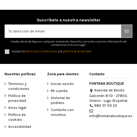
Suscríbete a nuestra newsletter
Puedes darte de baja en cualquier momento. Para ello, consulte nuestra información de
contacto en el Aviso Legal.
Acepto los
términos y condiciones
y la
política de privacidad
Nuestras políticas
Zona para clientes
Contacto
FONTANA BOUTIQUE
Términos y
Iniciar sesión
condiciones
Avenida de Benito
Mi cuenta
Galcerán 8-10 - 27850,
Política de
Historial de
Viveiro - Lugo (España)
privacidad
pedidos
982 57 00 22
Aviso legal
Contacte con
Política de
nosotros
info@fontanaboutique.es
cookies
Accesibilidad