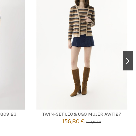
CAMEL
2
 809123
TWIN-SET LEO&UGO MUJER AWT127
156,80 €
224,00 €

Añadir al carrito