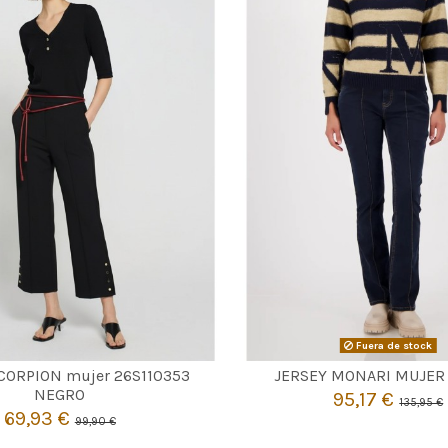
NEGRO
Fuera de stock

Agotado
SCORPION mujer 26S110353
JERSEY MONARI MUJER
S
M
NEGRO
95,17 €
135,95 €
69,93 €
99,90 €

Añadir al carrito