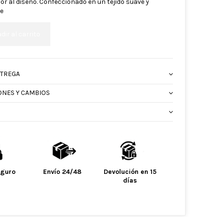
or al diseño. Confeccionado en un tejido suave y
e
dir al carrito
NTREGA
ONES Y CAMBIOS
eguro
Envío 24/48
Devolución en 15
días