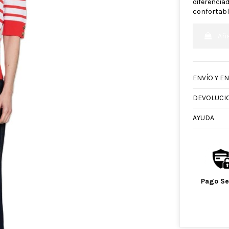
diferenciad
confortabl
Aña
ENVÍO Y E
DEVOLUCI
AYUDA
Pago S