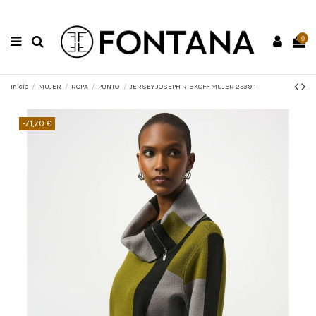
0
Inicio
MUJER
ROPA
PUNTO
JERSEY JOSEPH RIBKOFF MUJER 253911
-71,70 €