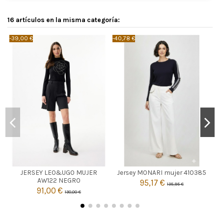
16 artículos en la misma categoría:
-39,00 €
-40,78 €
-
AZUL MARINO
NEGRO
42
JERSEY LEO&UGO MUJER
Jersey MONARI mujer 410385
4
AW122 NEGRO
95,17 €
135,95 €

91,00 €
Añadir al carrito
130,00 €

Añadir al carrito