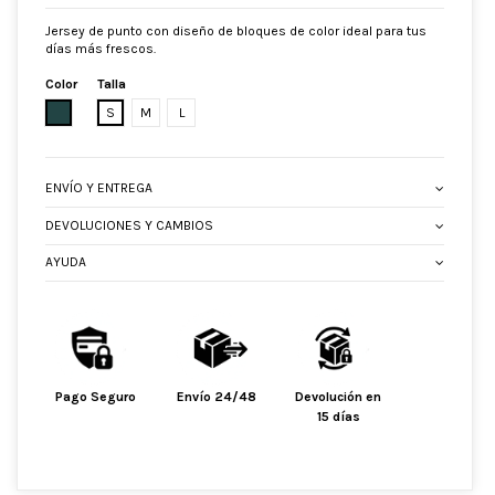
Jersey de punto con diseño de bloques de color ideal para tus
días más frescos.
Color
Talla
KAKI
S
M
L
ENVÍO Y ENTREGA
DEVOLUCIONES Y CAMBIOS
AYUDA
Pago Seguro
Envío 24/48
Devolución en
15 días