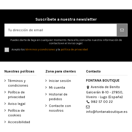
Suscríbete a nuestra newsletter
Puedes darte de baja en cualquier momento. Para ello, consulte nuestra información de
contacto en el Aviso Legal.
Acepto los
términos y condiciones
y la
política de privacidad
Nuestras políticas
Zona para clientes
Contacto
FONTANA BOUTIQUE
Términos y
Iniciar sesión
condiciones
Avenida de Benito
Mi cuenta
Galcerán 8-10 - 27850,
Política de
Historial de
Viveiro - Lugo (España)
privacidad
pedidos
982 57 00 22
Aviso legal
Contacte con
Política de
nosotros
info@fontanaboutique.es
cookies
Accesibilidad