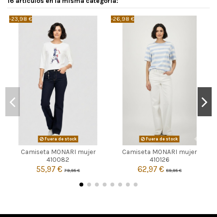
16 artículos en la misma categoría:
-23,98 €
-26,98 €
-
Fuera de stock
Fuera de stock
Camiseta MONARI mujer
Camiseta MONARI mujer


Agotado
Agotado
410082
410126
55,97 €
62,97 €
79,95 €
89,95 €