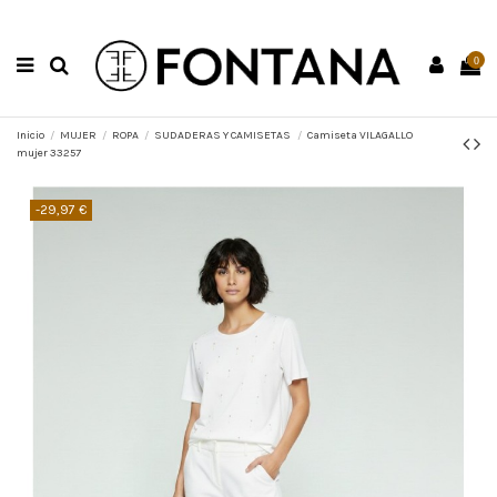
0
Inicio
MUJER
ROPA
SUDADERAS Y CAMISETAS
Camiseta VILAGALLO
mujer 33257
-29,97 €