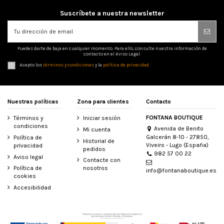
Suscríbete a nuestra newsletter
Puedes darte de baja en cualquier momento. Para ello, consulte nuestra información de
contacto en el Aviso Legal.
Acepto los
términos y condiciones
y la
política de privacidad
Nuestras políticas
Zona para clientes
Contacto
FONTANA BOUTIQUE
Términos y
Iniciar sesión
condiciones
Avenida de Benito
Mi cuenta
Galcerán 8-10 - 27850,
Política de
Historial de
Viveiro - Lugo (España)
privacidad
pedidos
982 57 00 22
Aviso legal
Contacte con
Política de
nosotros
info@fontanaboutique.es
cookies
Accesibilidad