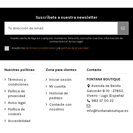
Suscríbete a nuestra newsletter
Puedes darte de baja en cualquier momento. Para ello, consulte nuestra información de
contacto en el Aviso Legal.
Acepto los
términos y condiciones
y la
política de privacidad
Nuestras políticas
Zona para clientes
Contacto
FONTANA BOUTIQUE
Términos y
Iniciar sesión
condiciones
Avenida de Benito
Mi cuenta
Galcerán 8-10 - 27850,
Política de
Historial de
Viveiro - Lugo (España)
privacidad
pedidos
982 57 00 22
Aviso legal
Contacte con
Política de
nosotros
info@fontanaboutique.es
cookies
Accesibilidad