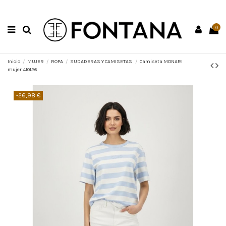
0
Inicio
MUJER
ROPA
SUDADERAS Y CAMISETAS
Camiseta MONARI
mujer 410126
-26,98 €