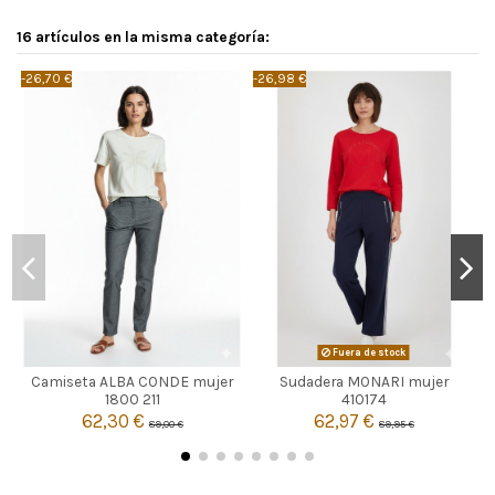
16 artículos en la misma categoría:
-26,70 €
-26,98 €
-
BEIGE
Fuera de stock
Camiseta ALBA CONDE mujer
Sudadera MONARI mujer

L
Agotado
1800 211
410174
62,30 €
62,97 €
89,00 €
89,95 €

Añadir al carrito