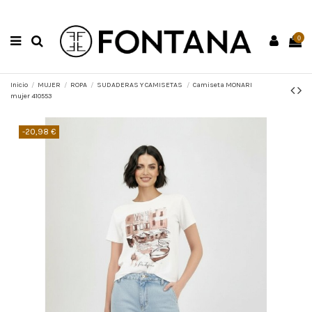
0
Inicio
MUJER
ROPA
SUDADERAS Y CAMISETAS
Camiseta MONARI
mujer 410553
-20,98 €