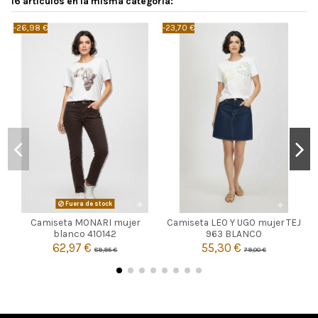
16 artículos en la misma categoría:
-26,98 €
-23,70 €
-
BLANCO
Fuera de stock
Camiseta MONARI mujer
Camiseta LEO Y UGO mujer TEJ

3
Agotado
blanco 410142
963 BLANCO
62,97 €
55,30 €
89,95 €
79,00 €

Añadir al carrito