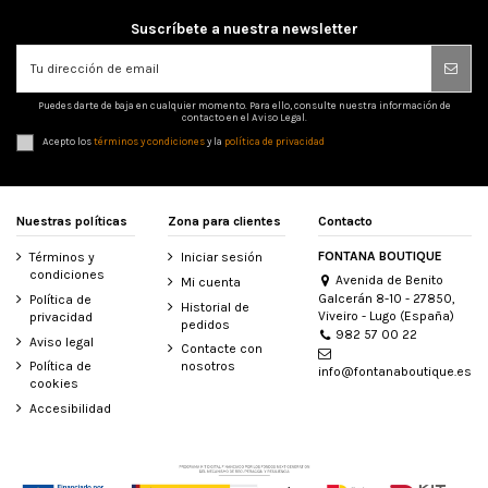
Suscríbete a nuestra newsletter
Puedes darte de baja en cualquier momento. Para ello, consulte nuestra información de
contacto en el Aviso Legal.
Acepto los
términos y condiciones
y la
política de privacidad
Nuestras políticas
Zona para clientes
Contacto
FONTANA BOUTIQUE
Términos y
Iniciar sesión
condiciones
Avenida de Benito
Mi cuenta
Galcerán 8-10 - 27850,
Política de
Historial de
Viveiro - Lugo (España)
privacidad
pedidos
982 57 00 22
Aviso legal
Contacte con
Política de
nosotros
info@fontanaboutique.es
cookies
Accesibilidad