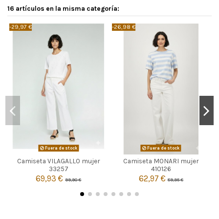
16 artículos en la misma categoría:
-29,97 €
-26,98 €
-
Fuera de stock
Fuera de stock
Camiseta VILAGALLO mujer
Camiseta MONARI mujer


Agotado
Agotado
33257
410126
69,93 €
62,97 €
99,90 €
89,95 €