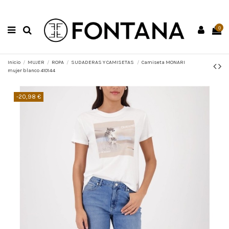
0
Inicio
MUJER
ROPA
SUDADERAS Y CAMISETAS
Camiseta MONARI
mujer blanco 410144
-20,98 €