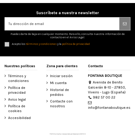
Suscríbete a nuestra newsletter
Puedes darte de baja en cualquier momento. Para ello, consulte nuestra información de
contacto en el Aviso Legal.
Acepto los
términos y condiciones
y la
política de privacidad
Nuestras políticas
Zona para clientes
Contacto
FONTANA BOUTIQUE
Términos y
Iniciar sesión
condiciones
Avenida de Benito
Mi cuenta
Galcerán 8-10 - 27850,
Política de
Historial de
Viveiro - Lugo (España)
privacidad
pedidos
982 57 00 22
Aviso legal
Contacte con
Política de
nosotros
info@fontanaboutique.es
cookies
Accesibilidad