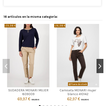
16 artículos en la misma categoría:
-29,98 €
-26,98 €
-
AZUL MARINO
Fuera de stock
SUDADERA MONARI MUJER
Camiseta MONARI mujer

36
Agotado
809009
blanco 410142
69,97 €
62,97 €
99,95 €
89,95 €

Añadir al carrito