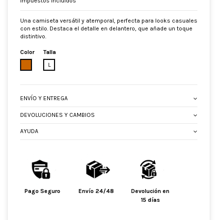
Impuestos incluidos
Una camiseta versátil y atemporal, perfecta para looks casuales
con estilo. Destaca el detalle en delantero, que añade un toque
distintivo.
Color
Talla
BEIGE
L
ENVÍO Y ENTREGA
DEVOLUCIONES Y CAMBIOS
AYUDA
Pago Seguro
Envío 24/48
Devolución en
15 días