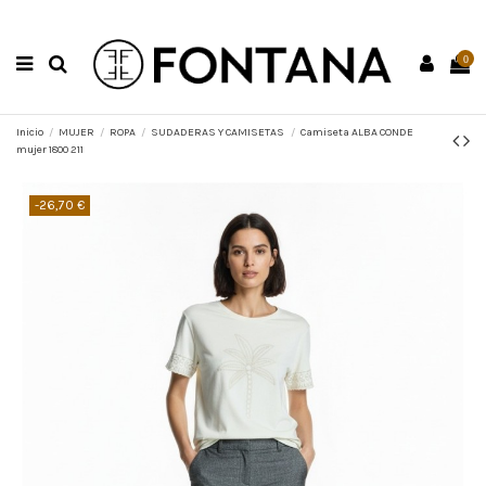
0
Inicio
MUJER
ROPA
SUDADERAS Y CAMISETAS
Camiseta ALBA CONDE
mujer 1800 211
-26,70 €