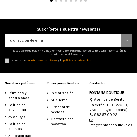
Suscríbete a nuestra newsletter
Puedes darte de baja en cualquier momento. Para ello, consulte nuestra información de
contacto en el Aviso Legal.
Acepto los
términos y condiciones
y la
política de privacidad
Nuestras políticas
Zona para clientes
Contacto
FONTANA BOUTIQUE
Términos y
Iniciar sesión
condiciones
Avenida de Benito
Mi cuenta
Galcerán 8-10 - 27850,
Política de
Historial de
Viveiro - Lugo (España)
privacidad
pedidos
982 57 00 22
Aviso legal
Contacte con
Política de
nosotros
info@fontanaboutique.es
cookies
Accesibilidad