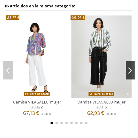
16 artículos en la misma categoría:
-28,77 €
-26,97 €
-
Fuera de stock
Fuera de stock
Camisa VILAGALLO mujer
Camisa VILAGALLO mujer


Agotado
Agotado
33322
33315
67,13 €
62,93 €
95,90 €
89,90 €