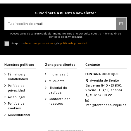
Suscríbete a nuestra newsletter
Puedes darte de baja en cualquier momento. Para ello, consulte nuestra información de
contacto en el Aviso Legal.
Acepto los
términos y condiciones
y la
política de privacidad
Nuestras políticas
Zona para clientes
Contacto
FONTANA BOUTIQUE
Términos y
Iniciar sesión
condiciones
Avenida de Benito
Mi cuenta
Galcerán 8-10 - 27850,
Política de
Historial de
Viveiro - Lugo (España)
privacidad
pedidos
982 57 00 22
Aviso legal
Contacte con
Política de
nosotros
info@fontanaboutique.es
cookies
Accesibilidad