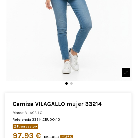
Camisa VILAGALLO mujer 33214
Marca:
VILAGALLO
Referencia
33214.CRUDO.40
Fuera de stock
97,93 €
139,90 €
-41,97 €