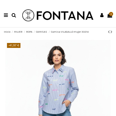
0
Inicio
MUJER
ROPA
CAMISAS
Camisa VILAGALLO mujer 33214
-41,97 €