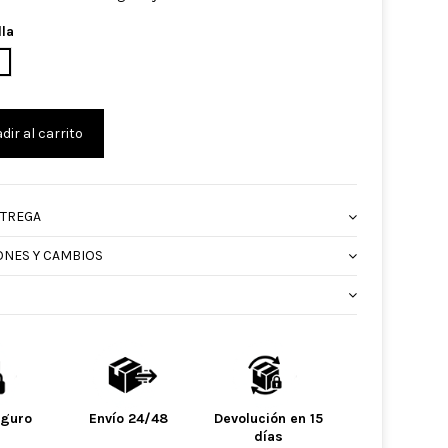
lla
RINO
L
dir al carrito
NTREGA
ONES Y CAMBIOS
eguro
Envío 24/48
Devolución en 15
días