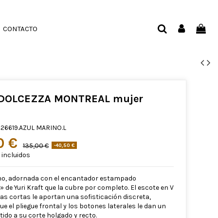
CONTACTO
 DOLCEZZA MONTREAL mujer
26619.AZUL MARINO.L
0 €
135,00 €
-40,50 €
incluidos
ino, adornada con el encantador estampado
 de Yuri Kraft que la cubre por completo. El escote en V
as cortas le aportan una sofisticación discreta,
e el pliegue frontal y los botones laterales le dan un
tido a su corte holgado y recto.