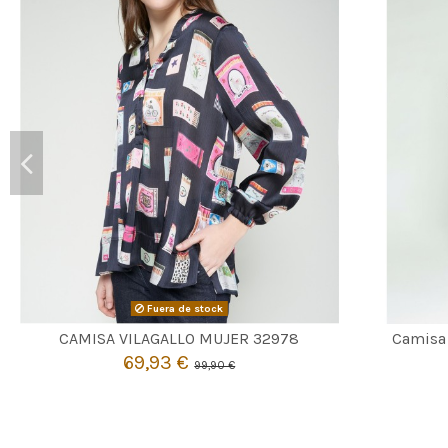
Fuera de stock

Agotado
CAMISA VILAGALLO MUJER 32978
Camisa
69,93 €
99,90 €