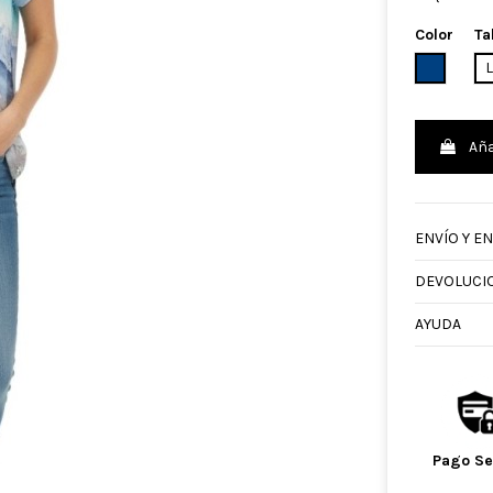
Color
Ta
AZUL MA
Aña
ENVÍO Y E
DEVOLUCI
AYUDA
Pago S