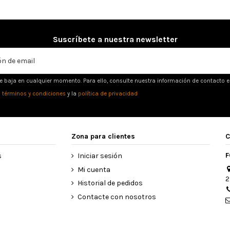
Suscríbete a nuestra newsletter
e baja en cualquier momento. Para ello, consulte nuestra información de contacto en 
s
términos y condiciones
y la
política de privacidad
Zona para clientes
C
F
s
Iniciar sesión
Mi cuenta
2
Historial de pedidos
Contacte con nosotros