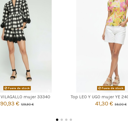
Fuera de stock
Fuera de stock


Agotado
Agotado
 VILAGALLO mujer 33340
Top LEO Y UGO mujer YE 2
90,93 €
41,30 €
129,90 €
59,00 €