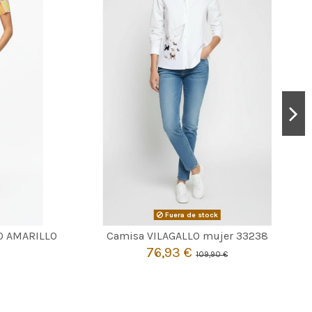
Fuera de stock

Agotado
40 AMARILLO
Camisa VILAGALLO mujer 33238
76,93 €
109,90 €