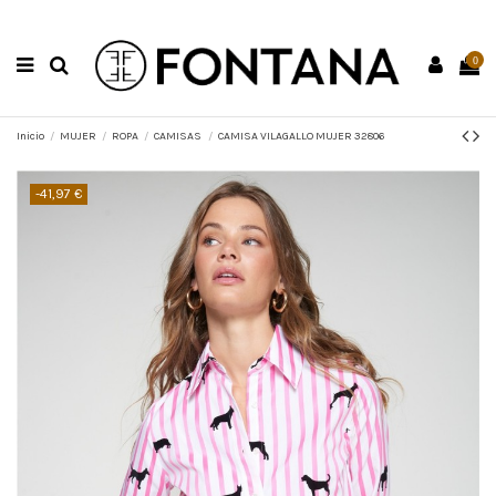
0
Inicio
MUJER
ROPA
CAMISAS
CAMISA VILAGALLO MUJER 32806
-41,97 €