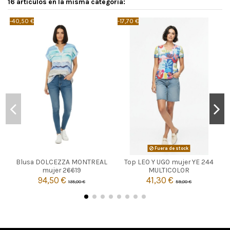
16 artículos en la misma categoría:
-40,50 €
-17,70 €
-
AZUL MARINO
Fuera de stock
Blusa DOLCEZZA MONTREAL
Top LEO Y UGO mujer YE 244

L
Agotado
mujer 26619
MULTICOLOR
94,50 €
41,30 €
135,00 €
59,00 €

Añadir al carrito