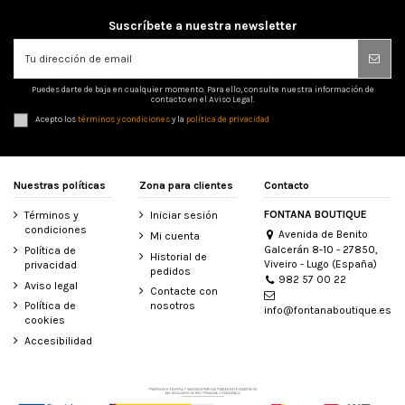
Suscríbete a nuestra newsletter
Puedes darte de baja en cualquier momento. Para ello, consulte nuestra información de
contacto en el Aviso Legal.
Acepto los
términos y condiciones
y la
política de privacidad
Nuestras políticas
Zona para clientes
Contacto
FONTANA BOUTIQUE
Términos y
Iniciar sesión
condiciones
Avenida de Benito
Mi cuenta
Galcerán 8-10 - 27850,
Política de
Historial de
Viveiro - Lugo (España)
privacidad
pedidos
982 57 00 22
Aviso legal
Contacte con
Política de
nosotros
info@fontanaboutique.es
cookies
Accesibilidad