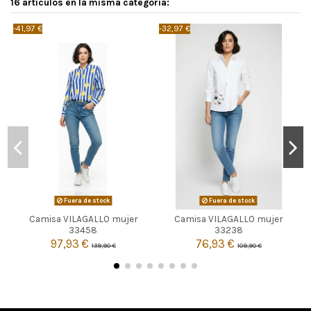
16 artículos en la misma categoría:
-41,97 €
-32,97 €
-
Fuera de stock
Fuera de stock
Camisa VILAGALLO mujer
Camisa VILAGALLO mujer


Agotado
Agotado
33458
33238
97,93 €
76,93 €
139,90 €
109,90 €