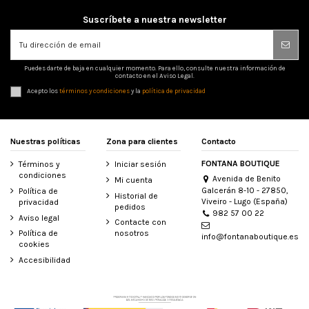
Suscríbete a nuestra newsletter
Puedes darte de baja en cualquier momento. Para ello, consulte nuestra información de
contacto en el Aviso Legal.
Acepto los
términos y condiciones
y la
política de privacidad
Nuestras políticas
Zona para clientes
Contacto
FONTANA BOUTIQUE
Términos y
Iniciar sesión
condiciones
Avenida de Benito
Mi cuenta
Galcerán 8-10 - 27850,
Política de
Historial de
Viveiro - Lugo (España)
privacidad
pedidos
982 57 00 22
Aviso legal
Contacte con
Política de
nosotros
info@fontanaboutique.es
cookies
Accesibilidad