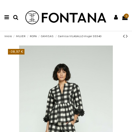
0
Inicio
MUJER
ROPA
CAMISAS
Camisa VILAGALLO mujer 33340
-38,97 €