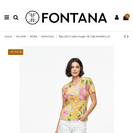
0
Inicio
MUJER
ROPA
CAMISAS
Top LEO Y UGO mujer YE 240 AMARILLO
-17,70 €