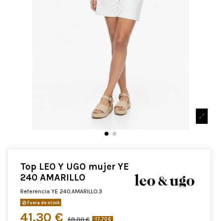
Top LEO Y UGO mujer YE
240 AMARILLO
Referencia
YE 240.AMARILLO.3
Fuera de stock
41,30 €
59,00 €
-17,70 €