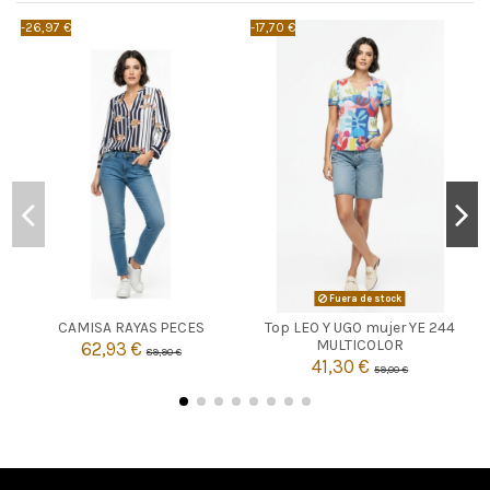
-26,97 €
-17,70 €
-
BLANCO
Fuera de stock
40
CAMISA RAYAS PECES
Top LEO Y UGO mujer YE 244

Agotado
MULTICOLOR
62,93 €
89,90 €

41,30 €
Añadir al carrito
59,00 €