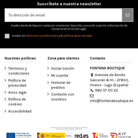
Suscríbete a nuestra newsletter
Puedes darte de baja en cualquier momento. Para ello, consulte nuestra información de
contacto en el Aviso Legal.
Acepto los
términos y condiciones
y la
política de privacidad
Nuestras políticas
Zona para clientes
Contacto
FONTANA BOUTIQUE
Términos y
Iniciar sesión
condiciones
Avenida de Benito
Mi cuenta
Galcerán 8-10 - 27850,
Política de
Historial de
Viveiro - Lugo (España)
privacidad
pedidos
982 57 00 22
Aviso legal
Contacte con
Política de
nosotros
info@fontanaboutique.es
cookies
Accesibilidad