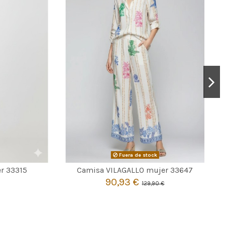
Fuera de stock

Agotado
r 33315
Camisa VILAGALLO mujer 33647
90,93 €
129,90 €