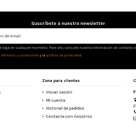
Suscríbete a nuestra newsletter
e baja en cualquier momento. Para ello, consulte nuestra información de contacto en 
s
términos y condiciones
y la
política de privacidad
Zona para clientes
C
F
s
Iniciar sesión
Mi cuenta
2
Historial de pedidos
Contacte con nosotros