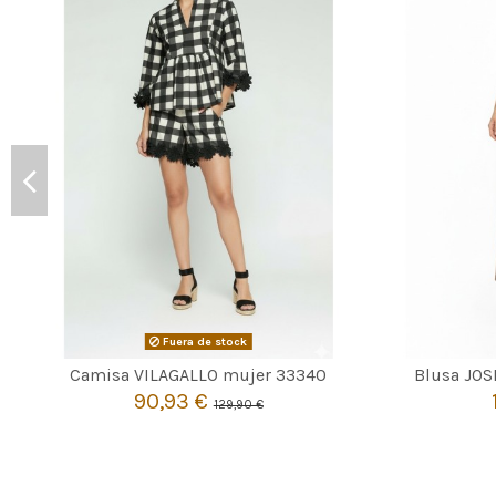
Fuera de stock

Agotado
Camisa VILAGALLO mujer 33340
Blusa JOS
90,93 €
129,90 €