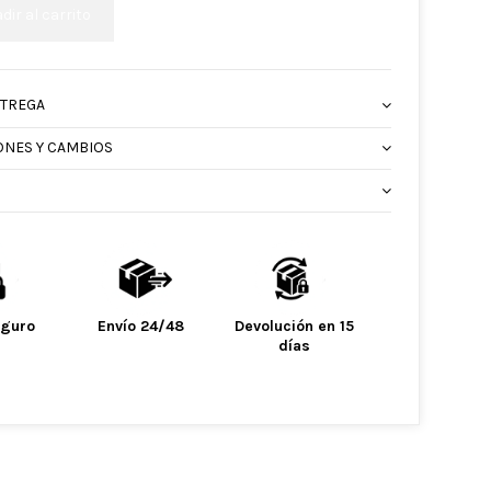
dir al carrito
NTREGA
ONES Y CAMBIOS
eguro
Envío 24/48
Devolución en 15
días