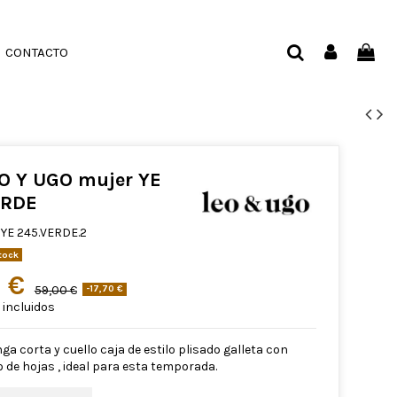
CONTACTO
O Y UGO mujer YE
ERDE
YE 245.VERDE.2
tock
0 €
59,00 €
-17,70 €
incluidos
a corta y cuello caja de estilo plisado galleta con
de hojas , ideal para esta temporada.