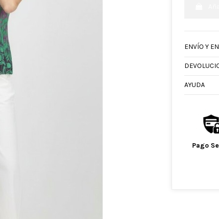
Aña
ENVÍO Y E
DEVOLUCI
AYUDA
Pago S