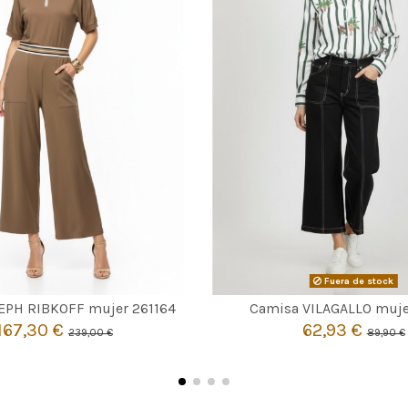
CAMEL
Fuera de stock

42
44
46
Agotado
EPH RIBKOFF mujer 261164
Camisa VILAGALLO muje
167,30 €
62,93 €
239,00 €
89,90 €

Añadir al carrito