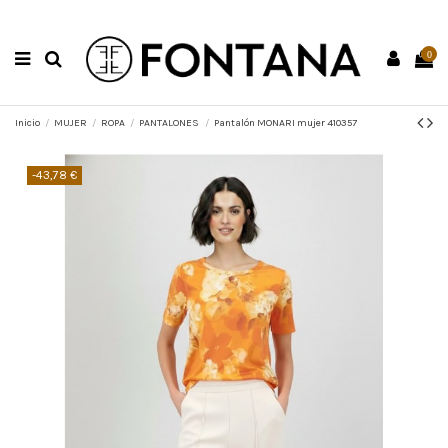
0
Inicio
MUJER
ROPA
PANTALONES
Pantalón MONARI mujer 410357
-43,78 €