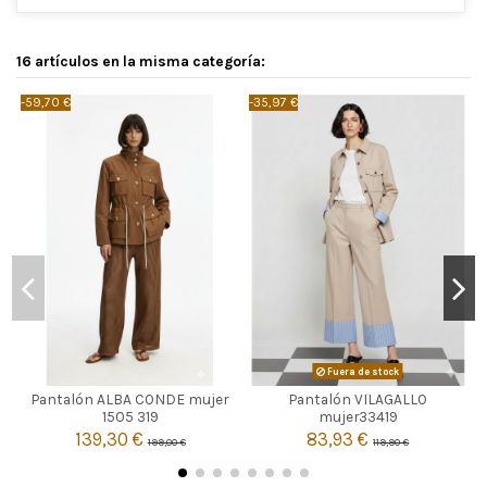
16 artículos en la misma categoría:
-59,70 €
-35,97 €
-
MARRON
Fuera de stock
Pantalón ALBA CONDE mujer
Pantalón VILAGALLO

40
44
Agotado
1505 319
mujer33419
139,30 €
83,93 €
199,00 €
119,90 €

Añadir al carrito