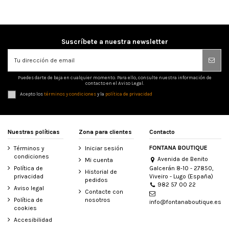
Suscríbete a nuestra newsletter
Puedes darte de baja en cualquier momento. Para ello, consulte nuestra información de
contacto en el Aviso Legal.
Acepto los
términos y condiciones
y la
política de privacidad
Nuestras políticas
Zona para clientes
Contacto
FONTANA BOUTIQUE
Términos y
Iniciar sesión
condiciones
Avenida de Benito
Mi cuenta
Galcerán 8-10 - 27850,
Política de
Historial de
Viveiro - Lugo (España)
privacidad
pedidos
982 57 00 22
Aviso legal
Contacte con
Política de
nosotros
info@fontanaboutique.es
cookies
Accesibilidad