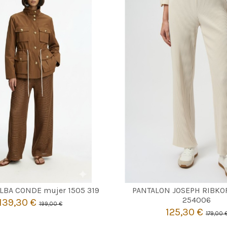
MARRON
CRUDO
40
44
ALBA CONDE mujer 1505 319
PANTALON JOSEPH RIBKO
46
254006
139,30 €
199,00 €

Añadir al carrito
125,30 €
179,00 

Añadir al carri