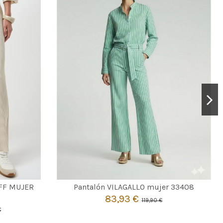
CRUDO
42
FF MUJER
Pantalón VILAGALLO mujer 33408
83,93 €
119,90 €

Añadir al carrito
€
to