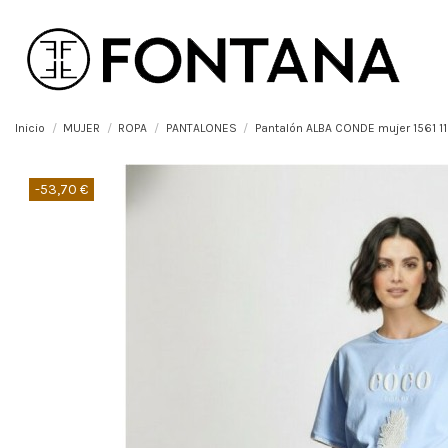
Inicio
MUJER
ROPA
PANTALONES
Pantalón ALBA CONDE mujer 1561 1
-53,70 €