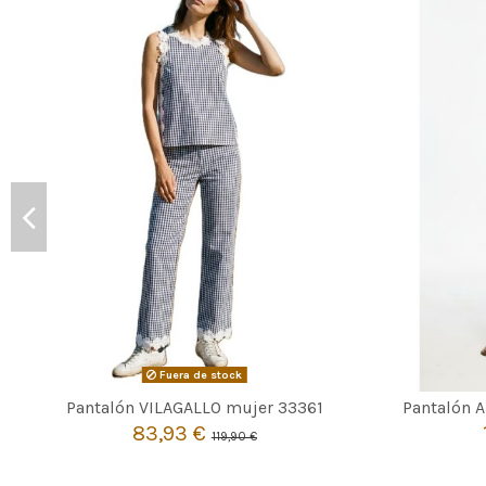
Fuera de stock

Agotado
Pantalón VILAGALLO mujer 33361
Pantalón 
83,93 €
119,90 €