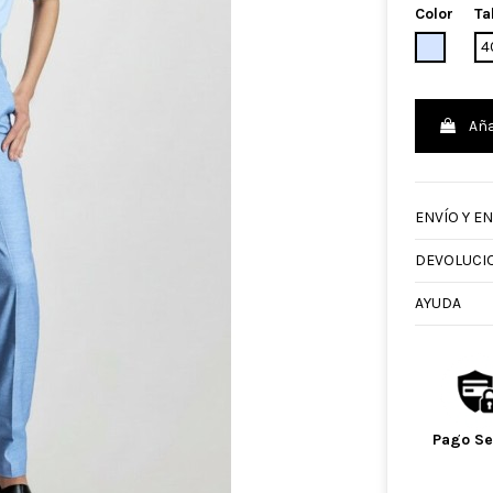
Color
Ta
CELESTE
4
Aña
ENVÍO Y E
DEVOLUCI
AYUDA
Pago S