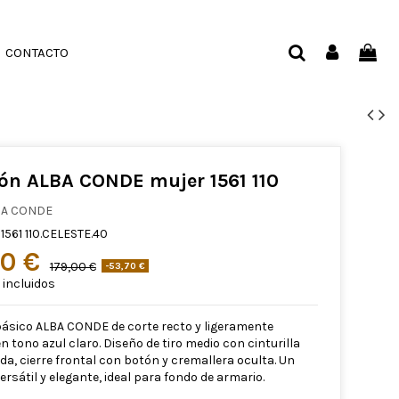
CONTACTO
ón ALBA CONDE mujer 1561 110
BA CONDE
1561 110.CELESTE.40
30 €
179,00 €
-53,70 €
incluidos
ásico ALBA CONDE de corte recto y ligeramente
n tono azul claro. Diseño de tiro medio con cinturilla
da, cierre frontal con botón y cremallera oculta. Un
rsátil y elegante, ideal para fondo de armario.