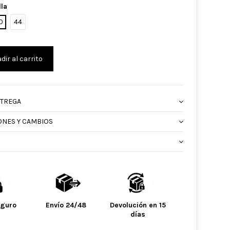
lla
0
44
dir al carrito
NTREGA
ONES Y CAMBIOS
eguro
Envío 24/48
Devolución en 15
días