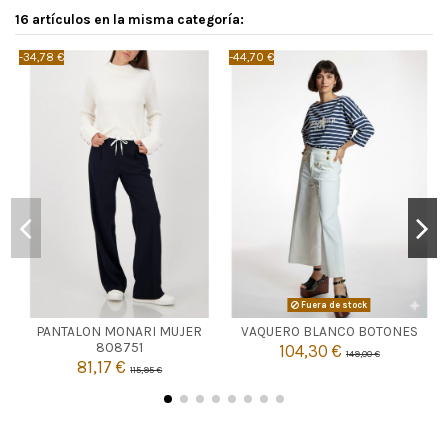
16 artículos en la misma categoría:
-34,78 €
-44,70 €
-
AZUL MARINO
Fuera de stock

Agotado
PANTALON MONARI MUJER
VAQUERO BLANCO BOTONES
38
808751
104,30 €
149,00 €
81,17 €
115,95 €

Añadir al carrito