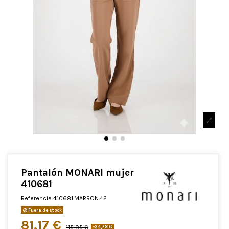
Pantalón MONARI mujer
410681
Referencia
410681.MARRON.42
Fuera de stock
81,17 €
115,95 €
-34,78 €