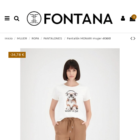
0
Inicio
MUJER
ROPA
PANTALONES
Pantalón MONARI mujer 410681
-34,78 €