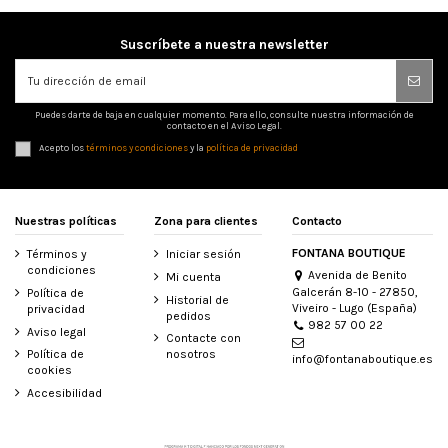
Suscríbete a nuestra newsletter
Puedes darte de baja en cualquier momento. Para ello, consulte nuestra información de
contacto en el Aviso Legal.
Acepto los
términos y condiciones
y la
política de privacidad
Nuestras políticas
Zona para clientes
Contacto
FONTANA BOUTIQUE
Términos y
Iniciar sesión
condiciones
Avenida de Benito
Mi cuenta
Galcerán 8-10 - 27850,
Política de
Historial de
Viveiro - Lugo (España)
privacidad
pedidos
982 57 00 22
Aviso legal
Contacte con
Política de
nosotros
info@fontanaboutique.es
cookies
Accesibilidad