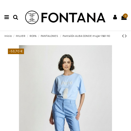
0
Inicio
MUJER
ROPA
PANTALONES
Pantalón ALBA CONDE mujer 1561 110
-53,70 €