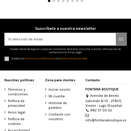
Suscríbete a nuestra newsletter
Puedes darte de baja en cualquier momento. Para ello, consulte nuestra información de
contacto en el Aviso Legal.
Acepto los
términos y condiciones
y la
política de privacidad
Nuestras políticas
Zona para clientes
Contacto
FONTANA BOUTIQUE
Términos y
Iniciar sesión
condiciones
Avenida de Benito
Mi cuenta
Galcerán 8-10 - 27850,
Política de
Historial de
Viveiro - Lugo (España)
privacidad
pedidos
982 57 00 22
Aviso legal
Contacte con
Política de
nosotros
info@fontanaboutique.es
cookies
Accesibilidad