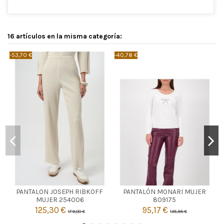
16 artículos en la misma categoría:
-53,70 €
-40,78 €
-
CRUDO
BURDEOS
PANTALON JOSEPH RIBKOFF
PANTALÓN MONARI MUJER
46
38
40
MUJER 254006
809175
125,30 €
95,17 €
179,00 €
135,95 €


Añadir al carrito
Añadir al carrito