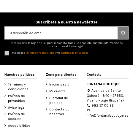
Suscríbete a nuestra newsletter
Puedes darte de baja en cualquier momento. Para ello, consulte nuestra información de
contacto en el Aviso Legal.
Acepto los
términos y condiciones
y la
política de privacidad
Nuestras políticas
Zona para clientes
Contacto
FONTANA BOUTIQUE
Términos y
Iniciar sesión
condiciones
Avenida de Benito
Mi cuenta
Galcerán 8-10 - 27850,
Política de
Historial de
Viveiro - Lugo (España)
privacidad
pedidos
982 57 00 22
Aviso legal
Contacte con
Política de
nosotros
info@fontanaboutique.es
cookies
Accesibilidad