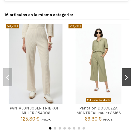
16 artículos en la misma categoría:
-53,70 €
-29,70 €
-
CRUDO
Fuera de stock
PANTALON JOSEPH RIBKOFF
Pantalón DOLCEZZA

46
Agotado
MUJER 254006
MONTREAL mujer 26166
125,30 €
69,30 €
179,00 €
99,00 €

Añadir al carrito