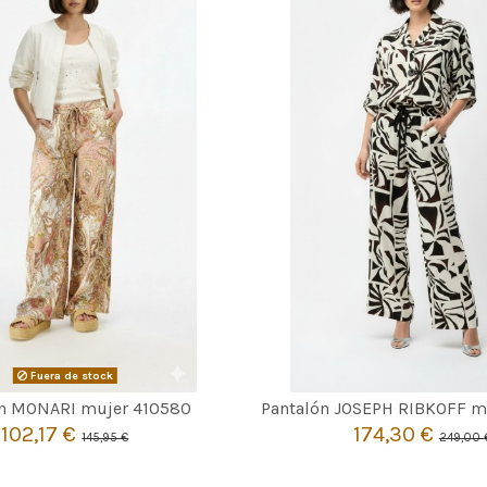
MARRON
Fuera de stock

40
42
Agotado
ón MONARI mujer 410580
Pantalón JOSEPH RIBKOFF m
102,17 €
174,30 €
145,95 €
249,00 

Añadir al carri