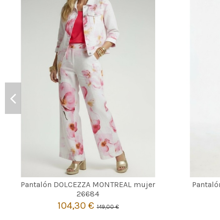
BLANCO
Pantalón DOLCEZZA MONTREAL mujer
Pantal
XL
26684
104,30 €
149,00 €

Añadir al carrito