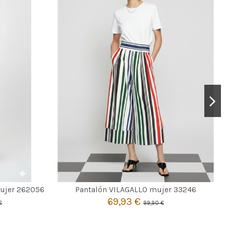
MULTICOLOR
42
ujer 262056
Pantalón VILAGALLO mujer 33246
69,93 €
€
99,90 €

to
Añadir al carrito