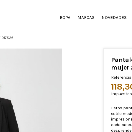
ROPA
MARCAS
NOVEDADES
51017S26
Panta
mujer 
Referencia
118,
Impuestos 
Estos pant
estilo mod
impresiona
cada paso. 
desprenden