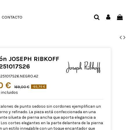
CONTACTO
lón JOSEPH RIBKOFF
251017S26
251017S26.NEGRO.42
30 €
169,00 €
-50,70 €
incluidos
alones de punto sedoso sin cordones ejemplifican un
erno y refinado. La pieza está confeccionada en una
nte silueta de pierna ancha que aporta elegancia a
Los cortes elegantes en la parte delantera de la pierna
 un estilo innegable con un toque encantador que