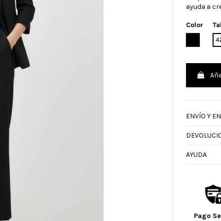
ayuda a cr
Color
Ta
NEGRO
4
Aña
ENVÍO Y E
DEVOLUCI
AYUDA
Pago S