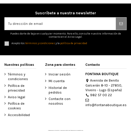
Suscríbete a nuestra newsletter
Puedes darte de baja en cualquier momento. Para ello, consulte nuestra información de
contacto en el Aviso Legal.
Acepto los
términos y condiciones
y la
política de privacidad
Nuestras políticas
Zona para clientes
Contacto
FONTANA BOUTIQUE
Términos y
Iniciar sesión
condiciones
Avenida de Benito
Mi cuenta
Galcerán 8-10 - 27850,
Política de
Historial de
Viveiro - Lugo (España)
privacidad
pedidos
982 57 00 22
Aviso legal
Contacte con
Política de
nosotros
info@fontanaboutique.es
cookies
Accesibilidad