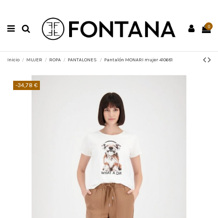
0
Inicio
MUJER
ROPA
PANTALONES
Pantalón MONARI mujer 410681
-34,78 €