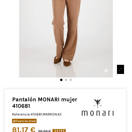
Pantalón MONARI mujer
410681
Referencia
410681.MARRON.42
Fuera de stock
81,17 €
115,95 €
-34,78 €