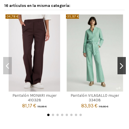
16 artículos en la misma categoría:
-34,78 €
-35,97 €
-
MARRON
CRUDO
Pantalón MONARI mujer
Pantalón VILAGALLO mujer
44
46
42
410328
33408
81,17 €
83,93 €
115,95 €
119,90 €


Añadir al carrito
Añadir al carrito