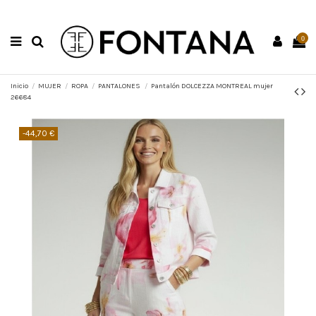
0
Inicio
MUJER
ROPA
PANTALONES
Pantalón DOLCEZZA MONTREAL mujer
26684
-44,70 €