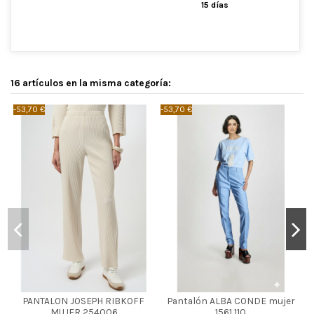
15 días
16 artículos en la misma categoría:
-53,70 €
-53,70 €
-
CRUDO
CELESTE
PANTALON JOSEPH RIBKOFF
Pantalón ALBA CONDE mujer
46
40
44
MUJER 254006
1561 110