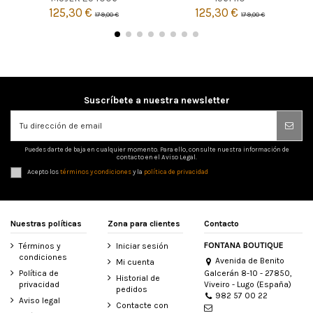
125,30 €
125,30 €
179,00 €
179,00 €


Añadir al carrito
Añadir al carrito
Suscríbete a nuestra newsletter
Puedes darte de baja en cualquier momento. Para ello, consulte nuestra información de
contacto en el Aviso Legal.
Acepto los
términos y condiciones
y la
política de privacidad
Nuestras políticas
Zona para clientes
Contacto
FONTANA BOUTIQUE
Términos y
Iniciar sesión
condiciones
Avenida de Benito
Mi cuenta
Galcerán 8-10 - 27850,
Política de
Historial de
Viveiro - Lugo (España)
privacidad
pedidos
982 57 00 22
Aviso legal
Contacte con