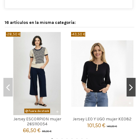
16 artículos en la misma categoría:
-28,50 €
-43,50 €
-
NEGRO
Fuera de stock
3
Jersey ESCORPION mujer
Jersey LEO Y UGO mujer KE082

Agotado
26S110054
101,50 €
145,00 €

66,50 €
Añadir al carrito
95,00 €