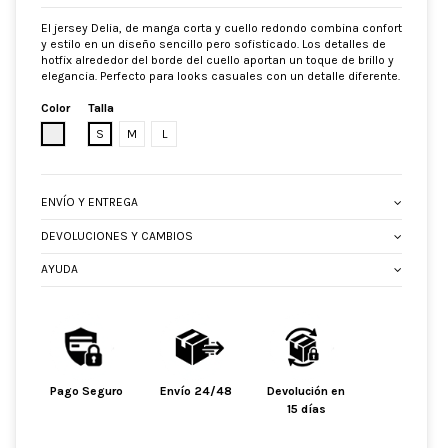
El jersey Delia, de manga corta y cuello redondo combina confort
y estilo en un diseño sencillo pero sofisticado. Los detalles de
hotfix alrededor del borde del cuello aportan un toque de brillo y
elegancia. Perfecto para looks casuales con un detalle diferente.
Color
Talla
CRUDO
S
M
L
ENVÍO Y ENTREGA
DEVOLUCIONES Y CAMBIOS
AYUDA
Pago Seguro
Envío 24/48
Devolución en
15 días