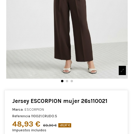
Jersey ESCORPION mujer 26s110021
Marca:
ESCORPION
Referencia
110021.CRUDO.S
48,93 €
69,90 €
-20,97 €
Impuestos incluidos