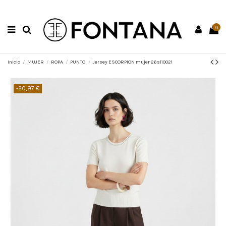
0
Inicio
MUJER
ROPA
PUNTO
Jersey ESCORPION mujer 26s110021
-20,97 €