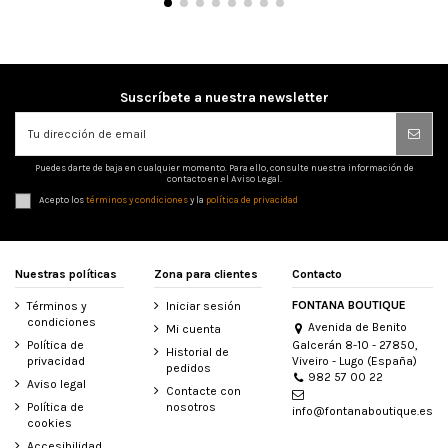
Suscríbete a nuestra newsletter
Puedes darte de baja en cualquier momento. Para ello, consulte nuestra información de
contacto en el Aviso Legal.
Acepto los
términos y condiciones
y la
política de privacidad
Nuestras políticas
Zona para clientes
Contacto
FONTANA BOUTIQUE
Términos y
Iniciar sesión
condiciones
Avenida de Benito
Mi cuenta
Galcerán 8-10 - 27850,
Política de
Historial de
Viveiro - Lugo (España)
privacidad
pedidos
982 57 00 22
Aviso legal
Contacte con
Política de
nosotros
info@fontanaboutique.es
cookies
Accesibilidad