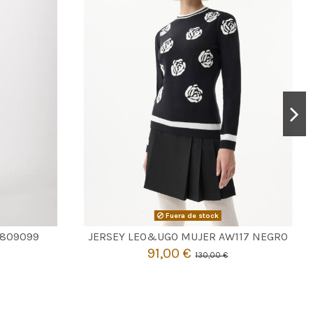
Fuera de stock

Agotado
 809099
JERSEY LEO&UGO MUJER AW117 NEGRO
91,00 €
130,00 €