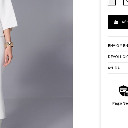
CRUDO
Aña
ENVÍO Y E
DEVOLUCI
AYUDA
Pago S