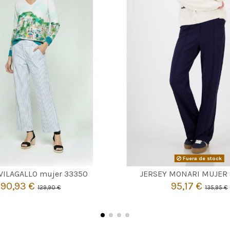
MULTICOLOR
Fuera de stock

M
Agotado
 VILAGALLO mujer 33350
JERSEY MONARI MUJER
90,93 €
95,17 €
129,90 €
135,95 €

Añadir al carrito