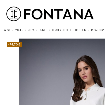
Inicio
MUJER
ROPA
PUNTO
JERSEY JOSEPH RIBKOFF MUJER 253962
-74,70 €