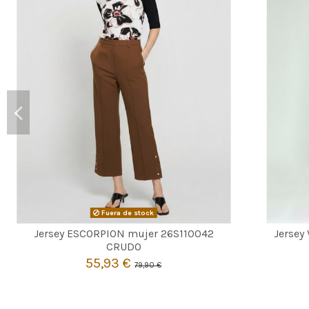
Fuera de stock
Jersey ESCORPION mujer 26S110042
Jersey

Agotado
CRUDO
55,93 €
79,90 €