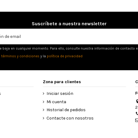
Suscríbete a nuestra newsletter
e baja en cualquier momento. Para ello, consulte nuestra información de contacto en 
s
términos y condiciones
y la
política de privacidad
Zona para clientes
C
F
s
Iniciar sesión
Mi cuenta
2
Historial de pedidos
Contacte con nosotros