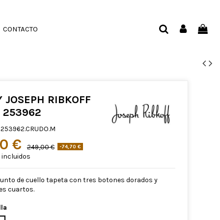
CONTACTO
Y JOSEPH RIBKOFF
 253962
253962.CRUDO.M
30 €
249,00 €
-74,70 €
incluidos
punto de cuello tapeta con tres botones dorados y
s cuartos.
lla