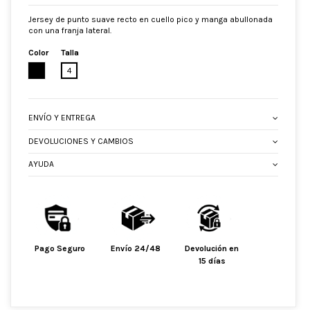
Jersey de punto suave recto en cuello pico y manga abullonada
con una franja lateral.
Color
Talla
NEGRO
4
ENVÍO Y ENTREGA
DEVOLUCIONES Y CAMBIOS
AYUDA
Pago Seguro
Envío 24/48
Devolución en
15 días