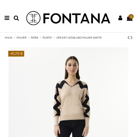
0
Inicio
MUJER
ROPA
PUNTO
JERSEY LEO&UGO MUJER AW175
-41,70 €