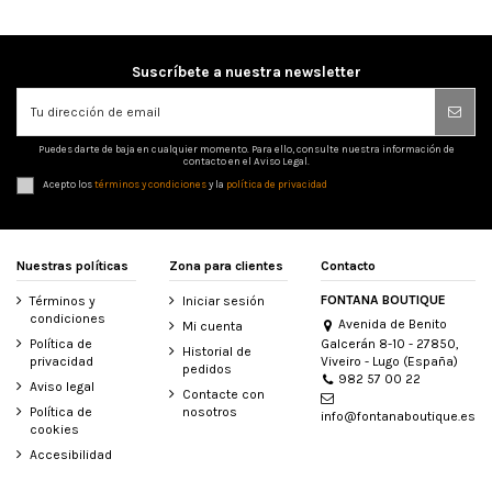
Suscríbete a nuestra newsletter
Puedes darte de baja en cualquier momento. Para ello, consulte nuestra información de
contacto en el Aviso Legal.
Acepto los
términos y condiciones
y la
política de privacidad
Nuestras políticas
Zona para clientes
Contacto
FONTANA BOUTIQUE
Términos y
Iniciar sesión
condiciones
Avenida de Benito
Mi cuenta
Galcerán 8-10 - 27850,
Política de
Historial de
Viveiro - Lugo (España)
privacidad
pedidos
982 57 00 22
Aviso legal
Contacte con
Política de
nosotros
info@fontanaboutique.es
cookies
Accesibilidad