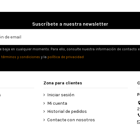
Suscríbete a nuestra newsletter
e baja en cualquier momento. Para ello, consulte nuestra información de contacto en 
s
términos y condiciones
y la
política de privacidad
Zona para clientes
C
F
s
Iniciar sesión
Mi cuenta
2
Historial de pedidos
Contacte con nosotros