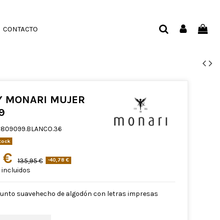
CONTACTO
Y MONARI MUJER
9
809099.BLANCO.36
tock
7 €
135,95 €
-40,78 €
incluidos
punto suavehecho de algodón con letras impresas