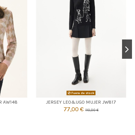
Fuera de stock

Agotado
R AW148
JERSEY LEO&UGO MUJER JW817
77,00 €
110,00 €