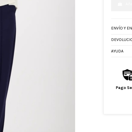
Aña
ENVÍO Y E
DEVOLUCI
AYUDA
Pago S