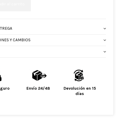
dir al carrito
NTREGA
ONES Y CAMBIOS
eguro
Envío 24/48
Devolución en 15
días