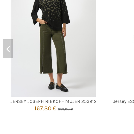
KAKI
M
L
XL
JERSEY JOSEPH RIBKOFF MUJER 253912
Jersey E
167,30 €
239,00 €

Añadir al carrito