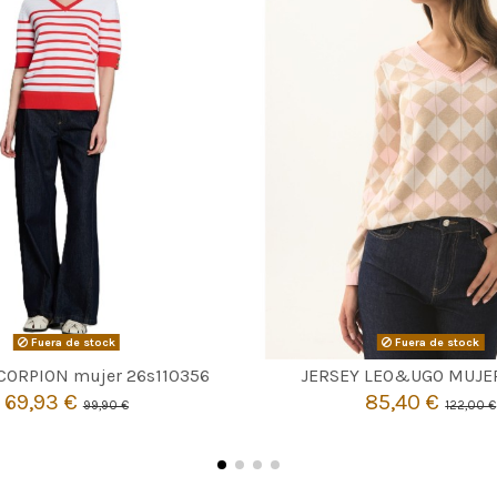
Fuera de stock
Fuera de stock


Agotado
Agotado
SCORPION mujer 26s110356
JERSEY LEO&UGO MUJE
69,93 €
85,40 €
99,90 €
122,00 €