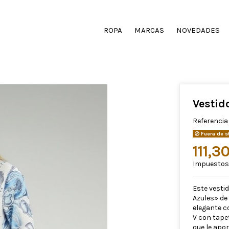
ROPA
MARCAS
NOVEDADES
Vestid
Referencia
Fuera de s
111,3
Impuestos 
Este vestid
Azules» de
elegante c
V con tapet
que le apo