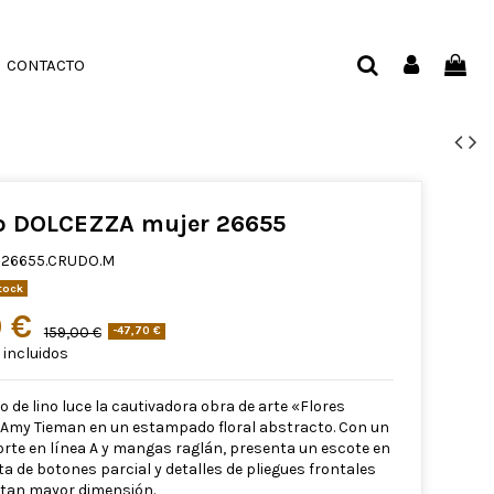
CONTACTO
o DOLCEZZA mujer 26655
26655.CRUDO.M
tock
0 €
159,00 €
-47,70 €
incluidos
o de lino luce la cautivadora obra de arte «Flores
 Amy Tieman en un estampado floral abstracto. Con un
orte en línea A y mangas raglán, presenta un escote en
a de botones parcial y detalles de pliegues frontales
rtan mayor dimensión.