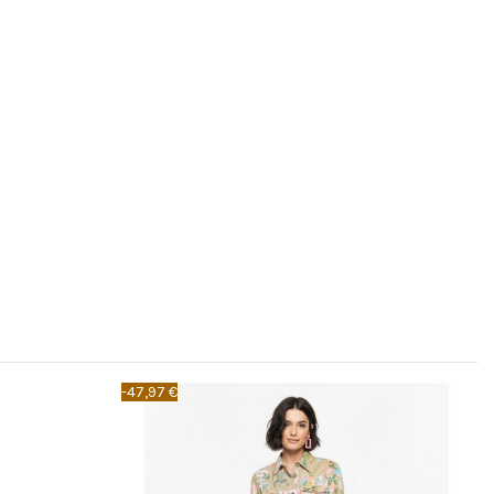
-47,97 €
-