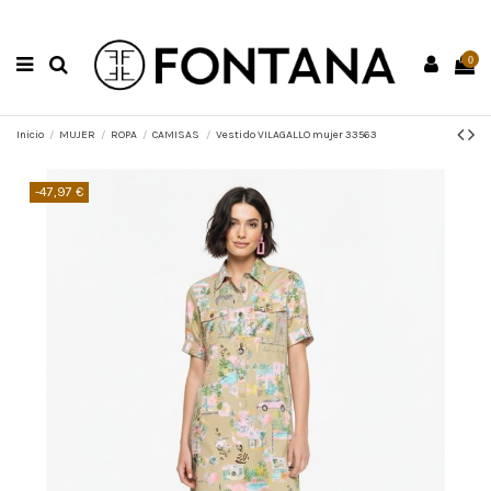
0
Inicio
MUJER
ROPA
CAMISAS
Vestido VILAGALLO mujer 33563
-47,97 €