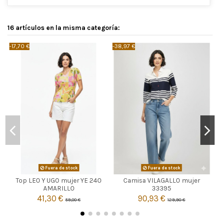
16 artículos en la misma categoría:
-17,70 €
-38,97 €
-
Fuera de stock
Fuera de stock
Top LEO Y UGO mujer YE 240
Camisa VILAGALLO mujer


Agotado
Agotado
AMARILLO
33395
41,30 €
90,93 €
59,00 €
129,90 €