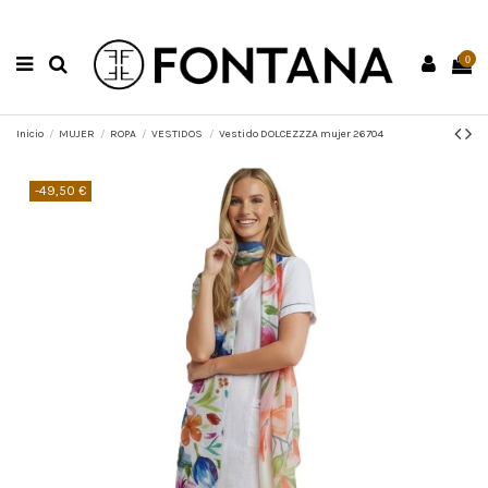
0
Inicio
MUJER
ROPA
VESTIDOS
Vestido DOLCEZZZA mujer 26704
-49,50 €