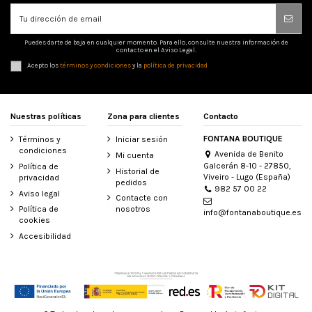
Puedes darte de baja en cualquier momento. Para ello, consulte nuestra información de
contacto en el Aviso Legal.
Acepto los
términos y condiciones
y la
política de privacidad
Nuestras políticas
Zona para clientes
Contacto
FONTANA BOUTIQUE
Términos y
Iniciar sesión
condiciones
Avenida de Benito
Mi cuenta
Galcerán 8-10 - 27850,
Política de
Historial de
Viveiro - Lugo (España)
privacidad
pedidos
982 57 00 22
Aviso legal
Contacte con
Política de
nosotros
info@fontanaboutique.es
cookies
Accesibilidad