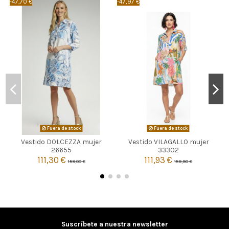
-47,70 €
-47,97 €
-
Fuera de stock
Fuera de stock
Vestido DOLCEZZA mujer
Vestido VILAGALLO mujer


Agotado
Agotado
26655
33302
111,30 €
111,93 €
159,00 €
159,90 €
Suscríbete a nuestra newsletter