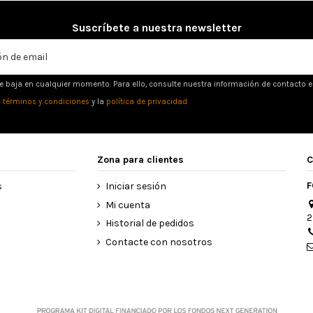
Suscríbete a nuestra newsletter
e baja en cualquier momento. Para ello, consulte nuestra información de contacto en 
s
términos y condiciones
y la
política de privacidad
Zona para clientes
C
F
s
Iniciar sesión
Mi cuenta
2
Historial de pedidos
Contacte con nosotros