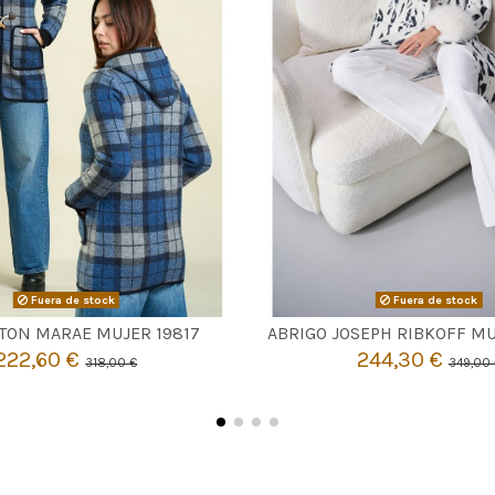
Fuera de stock
Fuera de stock


Agotado
Agotado
TON MARAE MUJER 19817
ABRIGO JOSEPH RIBKOFF M
222,60 €
244,30 €
318,00 €
349,00 