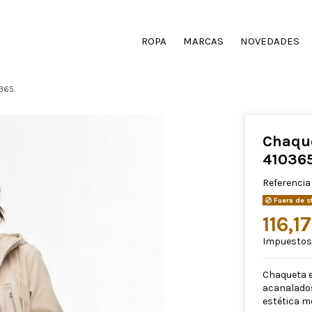
ROPA
MARCAS
NOVEDADES
365.
Chaqu
410365
Referencia
Fuera de s
116,1
Impuestos 
Chaqueta e
acanalados 
estética m