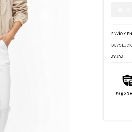
Aña
ENVÍO Y E
DEVOLUCI
AYUDA
Pago S