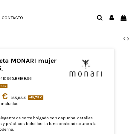
CONTACTO
eta MONARI mujer
.
410365.BEIGE.36
tock
7 €
165,95 €
-49,78 €
incluidos
legante de corte holgado con capucha, detalles
y prácticos bolsillos: la funcionalidad se une a la
oderna.