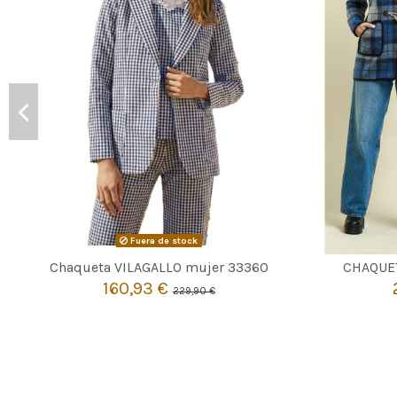
Fuera de stock

Agotado
Chaqueta VILAGALLO mujer 33360
CHAQUE
160,93 €
229,90 €