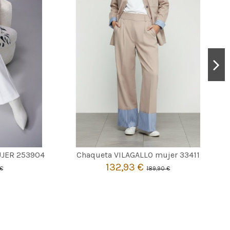
BEIGE
38
42
UJER 253904
Chaqueta VILAGALLO mujer 33411
132,93 €
€
189,90 €

Añadir al carrito