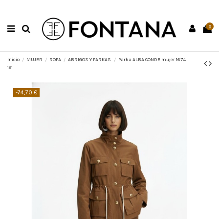
0
Inicio
MUJER
ROPA
ABRIGOS Y PARKAS
Parka ALBA CONDE mujer 1674
181
-74,70 €