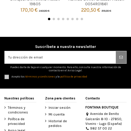


Agotado
Agotado
19805
0054R01861
170,10 €
220,50 €
243,00 €
315,00 €
Suscríbete a nuestra newsletter
Puedes darte de baja en cualquier momento. Para ello, consulte nuestra información de
contacto en el Aviso Legal.
Acepto los
términos y condiciones
y la
política de privacidad
Nuestras políticas
Zona para clientes
Contacto
FONTANA BOUTIQUE
Términos y
Iniciar sesión
condiciones
Avenida de Benito
Mi cuenta
Galcerán 8-10 - 27850,
Política de
Historial de
Viveiro - Lugo (España)
privacidad
pedidos
982 57 00 22
Aviso legal