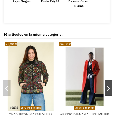
Pago Seguro
Envío 24/48
Devolución en
15 días
16 artículos en la misma categoría:
-72,90 €
-94,50 €
-
Fuera de stock
Fuera de stock
CHAQUETÓN MARAE MUJER
ABRIGO DIANA GALLESI MUJER