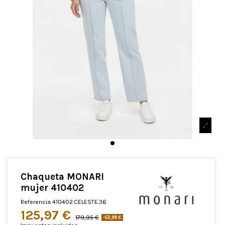
Chaqueta MONARI
mujer 410402
Referencia
410402.CELESTE.36
125,97 €
179,95 €
-53,98 €