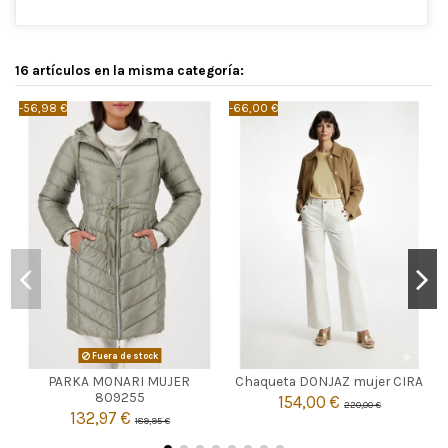
16 artículos en la misma categoría:
-56,98 €
-66,00 €
-
CAMEL
Fuera de stock
40
42
PARKA MONARI MUJER
Chaqueta DONJAZ mujer CIRA

Agotado
809255
154,00 €
220,00 €

132,97 €
Añadir al carrito
189,95 €