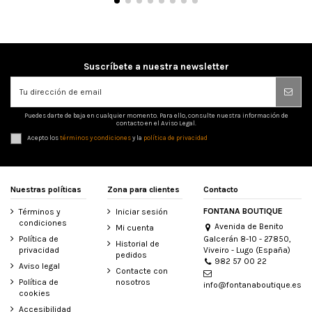
Suscríbete a nuestra newsletter
Puedes darte de baja en cualquier momento. Para ello, consulte nuestra información de
contacto en el Aviso Legal.
Acepto los
términos y condiciones
y la
política de privacidad
Nuestras políticas
Zona para clientes
Contacto
FONTANA BOUTIQUE
Términos y
Iniciar sesión
condiciones
Avenida de Benito
Mi cuenta
Galcerán 8-10 - 27850,
Política de
Historial de
Viveiro - Lugo (España)
privacidad
pedidos
982 57 00 22
Aviso legal
Contacte con
Política de
nosotros
info@fontanaboutique.es
cookies
Accesibilidad