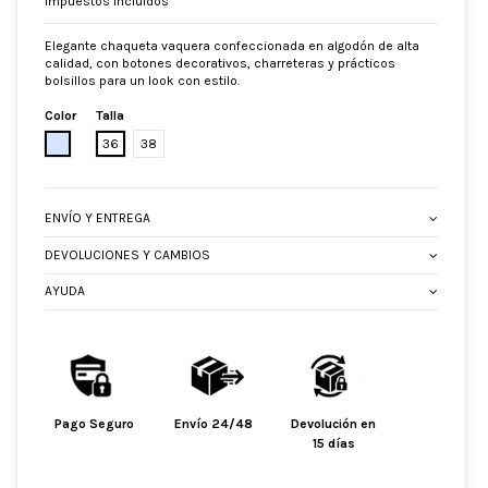
Impuestos incluidos
Elegante chaqueta vaquera confeccionada en algodón de alta
calidad, con botones decorativos, charreteras y prácticos
bolsillos para un look con estilo.
Color
Talla
CELESTE
36
38
ENVÍO Y ENTREGA
DEVOLUCIONES Y CAMBIOS
AYUDA
Pago Seguro
Envío 24/48
Devolución en
15 días