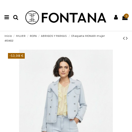
0
Inicio
MUJER
ROPA
ABRIGOS Y PARKAS
Chaqueta MONARI mujer
410402
-53,98 €