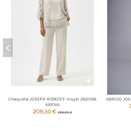
ARENA
Chaqueta JOSEPH RIBKOFF mujer 262096
ABRIGO JOS
44
ARENA
209,30 €
299,00 €

Añadir al carrito