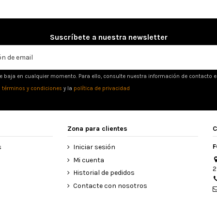
Suscríbete a nuestra newsletter
e baja en cualquier momento. Para ello, consulte nuestra información de contacto en 
s
términos y condiciones
y la
política de privacidad
Zona para clientes
C
F
s
Iniciar sesión
Mi cuenta
2
Historial de pedidos
Contacte con nosotros