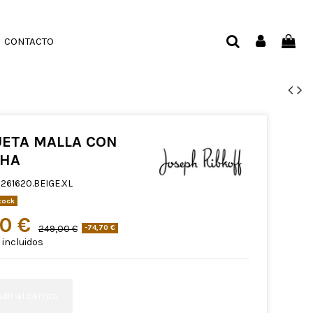
CONTACTO
ETA MALLA CON
CHA
261620.BEIGE.XL
tock
30 €
249,00 €
-74,70 €
incluidos
dir al carrito