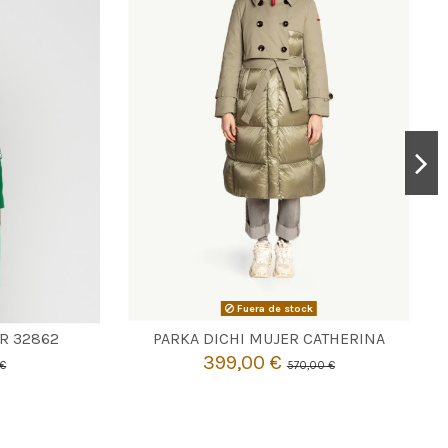
Fuera de stock

Agotado
R 32862
PARKA DICHI MUJER CATHERINA
399,00 €
 €
570,00 €
to