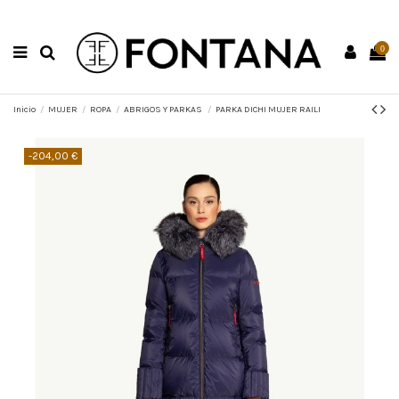
0
Inicio
MUJER
ROPA
ABRIGOS Y PARKAS
PARKA DICHI MUJER RAILI
-204,00 €