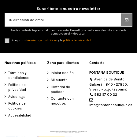
Suscríbete a nuestra newsletter
Puedes darte de baja en cualquier momento. Para ello, consulte nuestra información de
contacto en el Aviso Legal.
Acepto los
términos y condiciones
y la
política de privacidad
Nuestras políticas
Zona para clientes
Contacto
FONTANA BOUTIQUE
Términos y
Iniciar sesión
condiciones
Avenida de Benito
Mi cuenta
Galcerán 8-10 - 27850,
Política de
Historial de
Viveiro - Lugo (España)
privacidad
pedidos
982 57 00 22
Aviso legal
Contacte con
Política de
nosotros
info@fontanaboutique.es
cookies
Accesibilidad