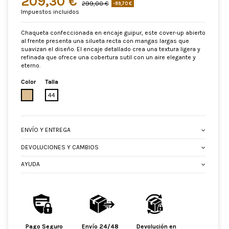
209,30 €
299,00 €
-89,70 €
Impuestos incluidos
Chaqueta confeccionada en encaje guipur, este cover-up abierto
al frente presenta una silueta recta con mangas largas que
suavizan el diseño. El encaje detallado crea una textura ligera y
refinada que ofrece una cobertura sutil con un aire elegante y
eterno.
Color
Talla
ARENA
44
ENVÍO Y ENTREGA
DEVOLUCIONES Y CAMBIOS
AYUDA
Pago Seguro
Envío 24/48
Devolución en