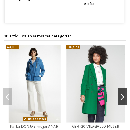
15 días
16 artículos en la misma categoría:
-63,00 €
-98,97 €
-
VERDE
Fuera de stock

Agotado
Parka DONJAZ mujer ANAHI
ABRIGO VILAGALLO MUJER
38
42
44