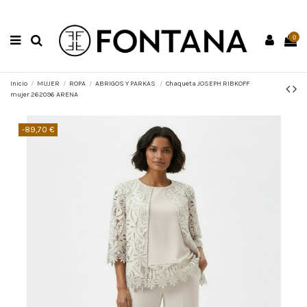
0
Inicio
MUJER
ROPA
ABRIGOS Y PARKAS
Chaqueta JOSEPH RIBKOFF
mujer 262096 ARENA
-89,70 €