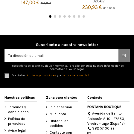
32862
147,00 €
210,00 €
230,93 €
329,90 €

Añadir al carrito
Suscríbete a nuestra newsletter
Puedes darte de baja en cualquier momento. Para ello, consulte nuestra información de
contacto en el Aviso Legal.
Acepto los
términos y condiciones
y la
política de privacidad
Nuestras políticas
Zona para clientes
Contacto
FONTANA BOUTIQUE
Términos y
Iniciar sesión
condiciones
Avenida de Benito
Mi cuenta
Galcerán 8-10 - 27850,
Política de
Historial de
Viveiro - Lugo (España)
privacidad
pedidos
982 57 00 22
Aviso legal
Contacte con